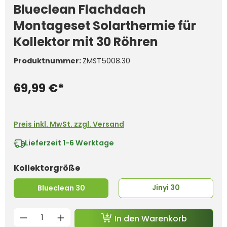
Blueclean Flachdach
Montageset Solarthermie für
Kollektor mit 30 Röhren
Produktnummer:
ZMST5008.30
69,99 €*
Preis inkl. MwSt. zzgl. Versand
Lieferzeit
1-6 Werktage
auswählen
Kollektorgröße
Jinyi 30
Blueclean 30
Produkt Anzahl: Gib den gewünschten 
In den Warenkorb