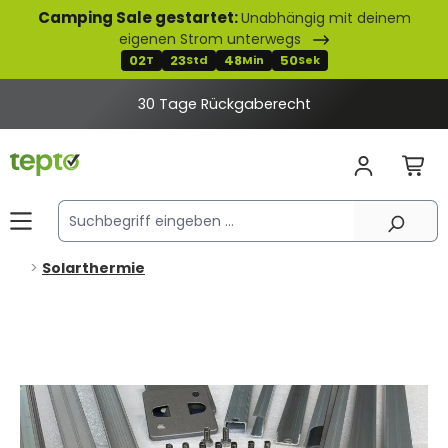
Camping Sale gestartet:
Unabhängig mit deinem
alt springen
eigenen Strom unterwegs
02
23
48
50
T
Std
Min
Sek
30 Tage Rückgaberecht
Solarthermie
Bildergalerie überspringen