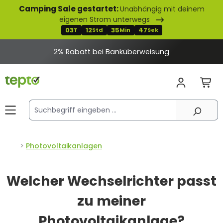
Camping Sale gestartet:
Unabhängig mit deinem
alt springen
eigenen Strom unterwegs
03
12
35
46
T
Std
Min
Sek
2% Rabatt bei Banküberweisung
Photovoltaikanlagen
Welcher Wechselrichter passt
zu meiner
Photovoltaikanlage?