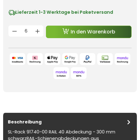
Lieferzeit
1-3 Werktage bei Paketversand
Produkt Anzahl: Gib den gewünschten 
In den Warenkorb
Beschreibung
SL-Rack 91740-00 RAIL 40 Abdeckung - 300 mm
schwarzRAIL-Schienenabdeckungen aus