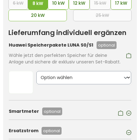
6 kW
10 kW
12 kW
15 kW
17 kW
(Diese Option ist zurzeit nicht verfügbar.)
8 kW
(Diese Option is
20 kW
25 kW
(Diese Option i
Lieferumfang individuell ergänzen
Huawei Speicherpakete LUNA S0/S1
optional
Wähle jetzt den perfekten Speicher für deine
Anlage und sichere dir exklusiv unseren Set-Rabatt.
Smartmeter
optional
Ersatzstrom
optional