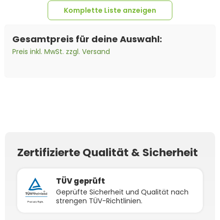
Komplette Liste anzeigen
Gesamtpreis für deine Auswahl:
Preis inkl. MwSt. zzgl. Versand
100m
Solarkabel 6mm²
5x
MC4-Stecker Female
5x
MC4-Buchse Male
H1Z2Z2-K schwarz
(Meterware)
Zertifizierte Qualität & Sicherheit
TÜV geprüft
Geprüfte Sicherheit und Qualität nach
strengen TÜV-Richtlinien.