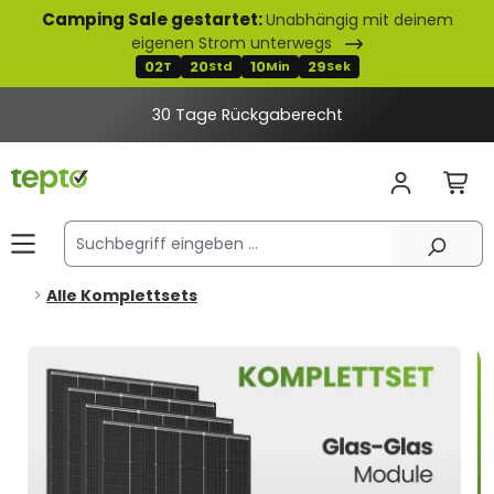
Camping Sale gestartet:
Unabhängig mit deinem
alt springen
eigenen Strom unterwegs
02
20
10
28
T
Std
Min
Sek
30 Tage Rückgaberecht
Alle Komplettsets
Bildergalerie überspringen