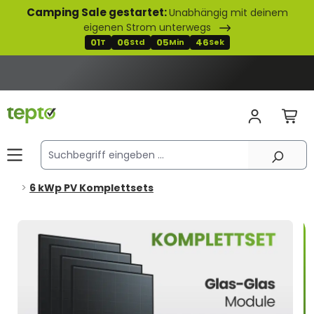
Camping Sale gestartet:
Unabhängig mit deinem
alt springen
eigenen Strom unterwegs
01
06
05
45
T
Std
Min
Sek
6 kWp PV Komplettsets
Bildergalerie überspringen