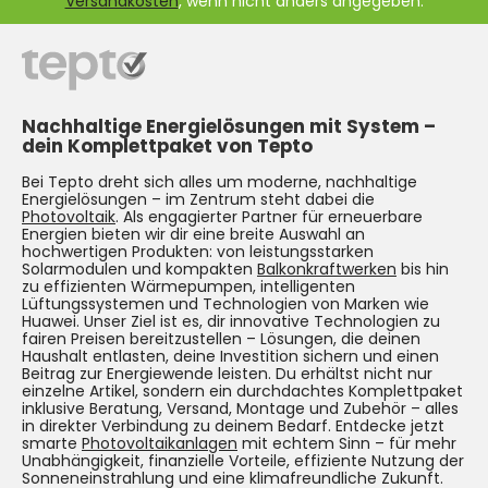
Versandkosten
, wenn nicht anders angegeben.
Nachhaltige Energielösungen mit System –
dein Komplettpaket von Tepto
Bei Tepto dreht sich alles um moderne, nachhaltige
Energielösungen – im Zentrum steht dabei die
Photovoltaik
. Als engagierter Partner für erneuerbare
Energien bieten wir dir eine breite Auswahl an
hochwertigen Produkten: von leistungsstarken
Solarmodulen und kompakten
Balkonkraftwerken
bis hin
zu effizienten Wärmepumpen, intelligenten
Lüftungssystemen und Technologien von Marken wie
Huawei. Unser Ziel ist es, dir innovative Technologien zu
fairen Preisen bereitzustellen – Lösungen, die deinen
Haushalt entlasten, deine Investition sichern und einen
Beitrag zur Energiewende leisten. Du erhältst nicht nur
einzelne Artikel, sondern ein durchdachtes Komplettpaket
inklusive Beratung, Versand, Montage und Zubehör – alles
in direkter Verbindung zu deinem Bedarf. Entdecke jetzt
smarte
Photovoltaikanlagen
mit echtem Sinn – für mehr
Unabhängigkeit, finanzielle Vorteile, effiziente Nutzung der
Sonneneinstrahlung und eine klimafreundliche Zukunft.