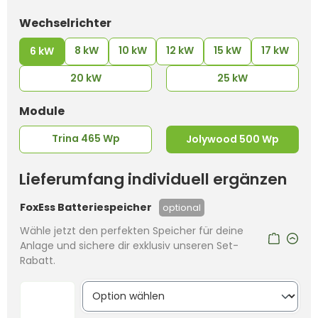
auswählen
Wechselrichter
8 kW
10 kW
12 kW
15 kW
17 kW
6 kW
20 kW
25 kW
auswählen
Module
Trina 465 Wp
Jolywood 500 Wp
Lieferumfang individuell ergänzen
FoxEss Batteriespeicher
optional
Wähle jetzt den perfekten Speicher für deine
Anlage und sichere dir exklusiv unseren Set-
Rabatt.