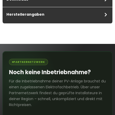
Herstellerangaben
PARTNERNETZWERK
Noch keine Inbetriebnahme?
Für die Inbetriebnahme deiner PV-Anlage brauchst du
einen zugelassenen Elektrofachbetrieb. Über unser
Partnernetzwerk findest du geprüfte Installateure in
deiner Region – schnell, unkompliziert und direkt mit
Richtpreisen.