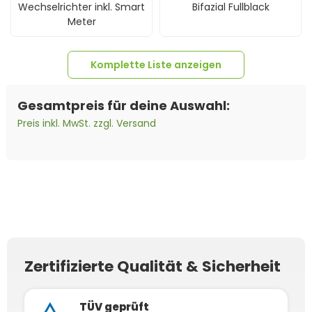
Wechselrichter inkl. Smart
Bifazial Fullblack
Meter
Komplette Liste anzeigen
Gesamtpreis für deine Auswahl:
Preis inkl. MwSt. zzgl. Versand
100m
Solarkabel 6mm²
5x
MC4-Stecker Female
5x
MC4-Buchse Male
H1Z2Z2-K schwarz
(Meterware)
Zertifizierte Qualität & Sicherheit
TÜV geprüft