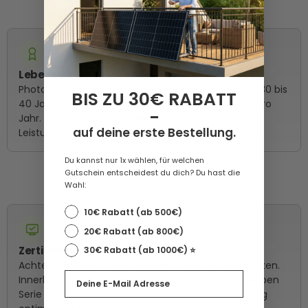
Lebensdauer & Garantie
Photovoltaikmodule haben eine Lebensdauer von 30 bis
BIS ZU 30€ RABATT
40 Jahren und verlieren nur 0,3 bis 0,5 % Leistung pro
-
Jahr. Die meisten Hersteller bieten eine
auf deine erste Bestellung.
Leistungsgarantie von 80 % nach 25 Jahren.
Du kannst nur 1x wählen, für welchen
Gutschein entscheidest du dich? Du hast die
Wahl:
10€ Rabatt (ab 500€)
20€ Rabatt (ab 800€)
Zertifizierung & Hersteller
30€ Rabatt (ab 1000€) ⭐️
Achte auf die IEC-Zertifizierung und etablierte Marken.
Email
Innerhalb einer Anlage lohnt es sich, Module derselben
Serie zu kombinieren, damit Spannung und Leistung