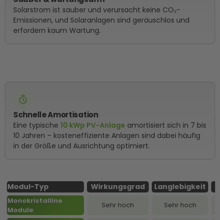
Solarstrom ist sauber und verursacht keine CO₂-
Emissionen, und Solaranlagen sind geräuschlos und
erfordern kaum Wartung.
Schnelle Amortisation
Eine typische
10 kWp PV-Anlage
amortisiert sich in 7 bis
10 Jahren – kosteneffiziente Anlagen sind dabei häufig
in der Größe und Ausrichtung optimiert.
Modul-Typ
Wirkungsgrad
Langlebigkeit
Monokristalline
Sehr hoch
Sehr hoch
M
Module