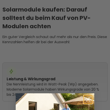
Solarmodule kaufen: Darauf
solltest du beim Kauf von PV-
Modulen achten
Ein guter Vergleich schaut auf mehr als nur den Preis. Diese
Kennzahlen helfen dir bei der Auswahl:
Leistung & Wirkungsgrad
Die Nennleistung wird in Watt-Peak (Wp) angegeben.
Moderne Solarmodule haben Wirkungsgrade von 20 %
bis 24 % und holen so auf kleiner Fläche viel heraus.