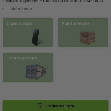
Solarplatte genannt – machst du die Kraft der Sonne zu
deiner eigenen Stromversorgung – ob auf dem Hausdach,
Mehr lesen
dem Balkon, im Garten oder unterwegs im Wohnmobil.
Einzelmodule
Palettenware
Vom klassischen PV-Modul für die Dachanlage über
robuste Glas-Glas-Solarmodule im eleganten Full-Black-
Design bis zum mobilen Solarkoffer für Camping und
Offgrid-Projekte findest du bei uns das passende
Solarmodul. Bekannte Hersteller wie
Aiko Solar
,
JA
Solar
,
Trina Solar
,
Longi
und
Jolywood
stehen für hohe
Energieeffizienz und Langlebigkeit. So senkst du deine
Containerware
Energiekosten spürbar und gewinnst mehr Unabhängigkeit
– viele Photovoltaik-Module bieten wir für Privatkunden
sogar zu 0 % MwSt.
Produkte filtern