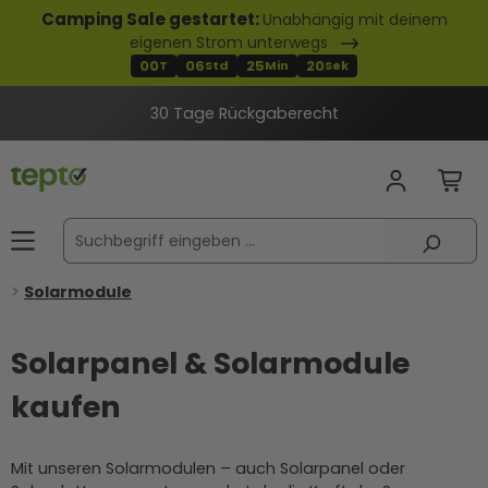
Camping Sale gestartet:
Unabhängig mit deinem
alt springen
eigenen Strom unterwegs
00
06
25
19
T
Std
Min
Sek
30 Tage Rückgaberecht
Solarmodule
Solarpanel & Solarmodule
kaufen
Mit unseren Solarmodulen – auch Solarpanel oder