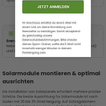
optimal zusammenpassen.
JETZT ANMELDEN
Im Anschluss erhältst du eine E-Mail mit
einem Link um deine Anmeldung zum
Newsletter zu bestätigen. Damit akzeptierst
du gleichzeitig unsere
Datenschutzbestimmungen. Bitte checke
Energieeffizienz & Design
deinen Spam-Ordner, sollte die E-Mail nicht
Neben der Leistung spielen auch Optik (z. B. Full-Black)
innerhalb weniger Minuten in deinem
und Gewicht eine Rolle für Ertrag und Statik.
Posteingang sein.
Solarmodule montieren & optimal
ausrichten
Die Installation von Solarpanels erfordert mehrere präzise
Schritte. Die beste Ausrichtung für Solarmodule ist nach
Süden mit 30 bis 35 Grad Neigung. Auf Schrägdächern