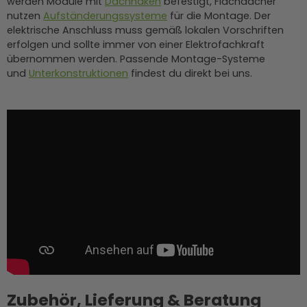
werden Module mit
Dachhaken
befestigt, Flachdächer
nutzen
Aufständerungssysteme
für die Montage. Der
elektrische Anschluss muss gemäß lokalen Vorschriften
erfolgen und sollte immer von einer Elektrofachkraft
übernommen werden. Passende Montage-Systeme
und
Unterkonstruktionen
findest du direkt bei uns.
Zubehör, Lieferung & Beratung