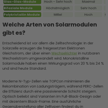
Glas-Glas-Module
Hoch – Sehr hoch
Maximal
Bifaziale Module
Höchstmöglich
Sehr hoch
Polykristallin Module
Mittel
Hoch
Ge
Welche Arten von Solarmodulen
gibt es?
Entscheidend ist vor allem die Zelltechnologie: In der
Solarzelle erzeugen die freigesetzten Elektronen
Gleichstrom, der über einen
Wechselrichter
in nutzbaren
Wechselstrom umgewandelt wird. Monokristalline
Solarmodule haben einen Wirkungsgrad von 20 % bis 24 %
und sind heute Standard.
Moderne N-Typ-Zellen wie TOPCon minimieren die
Rekombination von Ladungsträgern, während PERC-Zellen
die Effizienz durch eine passivierende Schicht steigern.
Optisch beliebt sind Varianten im Full-Black-Design oder
mit dezentem Black-Frame. Eine ausführliche
Gegenüberstellung aller Zelltypen findest du in