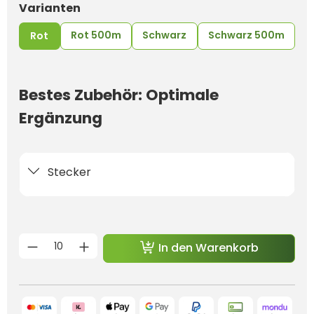
auswählen
Varianten
Rot 500m
Schwarz
Schwarz 500m
Rot
Bestes Zubehör: Optimale
Ergänzung
Stecker
Produkt Anzahl: Gib den gewünschten 
In den Warenkorb