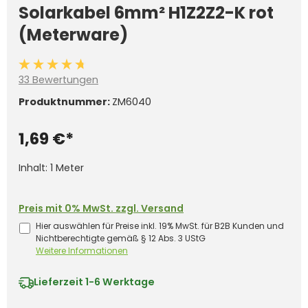
Solarkabel 6mm² H1Z2Z2-K rot
(Meterware)
Durchschnittliche Bewertung von 4.6 von 5 Sternen
33 Bewertungen
Produktnummer:
ZM6040
1,69 €*
Inhalt:
1 Meter
Preis mit 0% MwSt. zzgl. Versand
Hier auswählen für Preise inkl. 19% MwSt. für B2B Kunden und
Nichtberechtigte gemäß § 12 Abs. 3 UStG
Weitere Informationen
Lieferzeit
1-6 Werktage