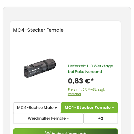
Produktgalerie überspringen
MC4-Stecker Female
M
Lieferzeit
1-3 Werktage
bei Paketversand
0,83 €*
Preis mit 0% MwSt. zzgl.
Versand
MC4-Buchse Male +
MC4-Stecker Female -
Weidmüller Female -
+2
In den Warenkorb