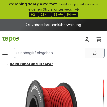
Camping Sale gestartet:
Unabhängig mit deinem
alt springen
eigenen Strom unterwegs
02
23
25
54
T
Std
Min
Sek
2% Rabatt bei Banküberweisung
Solarkabel und Stecker
Bildergalerie überspringen