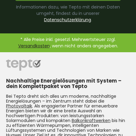
Informationen dazu, wie Tepto mit deinen Daten
umgeht, findest du in unserer
Datenschutzerklärung
.
* Alle Preise inkl. gesetzl. Mehrwertsteuer zzgl.
Versandkosten
, wenn nicht anders angegeben.
Nachhaltige Energielösungen mit System –
dein Komplettpaket von Tepto
Bei Tepto dreht sich alles um moderne, nachhaltige
Energielösungen – im Zentrum steht dabei die
Photovoltaik
. Als engagierter Partner für erneuerbare
Energien bieten wir dir eine breite Auswahl an
hochwertigen Produkten: von leistungsstarken
Solarmodulen und kompakten
Balkonkraftwerken
bis hin
zu effizienten Wärmepumpen, intelligenten
Lüftungssystemen und Technologien von Marken wie
Huawei. Unser Ziel ist es, dir innovative Technologien zu