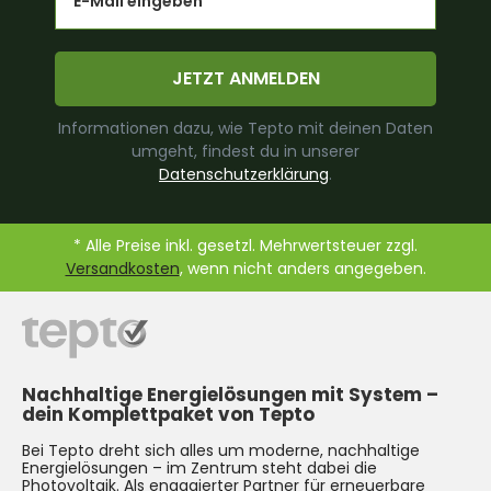
JETZT ANMELDEN
Informationen dazu, wie Tepto mit deinen Daten
umgeht, findest du in unserer
Datenschutzerklärung
.
* Alle Preise inkl. gesetzl. Mehrwertsteuer zzgl.
Versandkosten
, wenn nicht anders angegeben.
Nachhaltige Energielösungen mit System –
dein Komplettpaket von Tepto
Bei Tepto dreht sich alles um moderne, nachhaltige
Energielösungen – im Zentrum steht dabei die
Photovoltaik
. Als engagierter Partner für erneuerbare