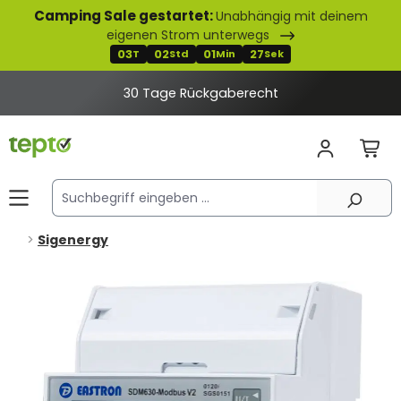
Camping Sale gestartet:
Unabhängig mit deinem
alt springen
eigenen Strom unterwegs
03
02
01
27
T
Std
Min
Sek
30 Tage Rückgaberecht
Sigenergy
Bildergalerie überspringen