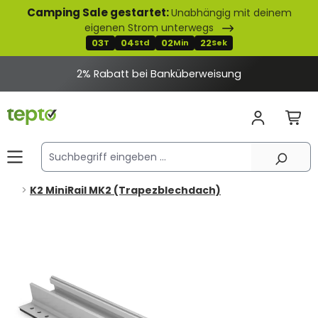
Camping Sale gestartet:
Unabhängig mit deinem
alt springen
eigenen Strom unterwegs
03
04
02
22
T
Std
Min
Sek
2% Rabatt bei Banküberweisung
K2 MiniRail MK2 (Trapezblechdach)
Bildergalerie überspringen