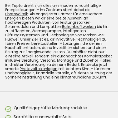
Bei Tepto dreht sich alles um moderne, nachhaltige
Energielösungen – im Zentrum steht dabei die
Photovoltaik
. Als engagierter Partner für erneuerbare
Energien bieten wir dir eine breite Auswahl an
hochwertigen Produkten: von leistungsstarken
Solarmodulen und kompakten
Balkonkraftwerken
bis hin
zu effizienten Wärmepumpen, intelligenten
Lüftungssystemen und Technologien von Marken wie
Huawei. Unser Ziel ist es, dir innovative Technologien zu
fairen Preisen bereitzustellen – Lösungen, die deinen
Haushalt entlasten, deine Investition sichern und einen
Beitrag zur Energiewende leisten. Du erhältst nicht nur
einzelne Artikel, sondern ein durchdachtes Komplettpaket
inklusive Beratung, Versand, Montage und Zubehör – alles
in direkter Verbindung zu deinem Bedarf. Entdecke jetzt
smarte
Photovoltaikanlagen
mit echtem Sinn – für mehr
Unabhängigkeit, finanzielle Vorteile, effiziente Nutzung der
Sonneneinstrahlung und eine klimafreundliche Zukunft.
Qualitätsgeprüfte Markenprodukte
Sorgfältig ausgewählte Sets