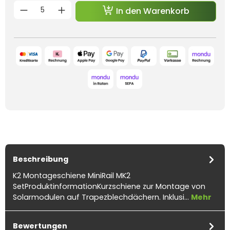
Produkt Anzahl: Gib den gewünschten 
In den Warenkorb
Beschreibung
K2 Montageschiene MiniRail MK2
SetProduktinformationKurzschiene zur Montage von
Solarmodulen auf Trapezblechdächern. Inklusi…
Mehr
Bewertungen