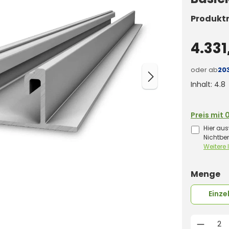
Produkt
4.331
oder ab
20
Inhalt:
4.8
Preis mit 
Hier aus
Nichtbe
Weitere
a
Menge
Einze
Produk