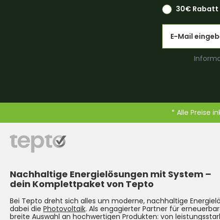
30€ Rabatt 
Email
Informa
* Alle Preise i
Nachhaltige Energielösungen mit System –
dein Komplettpaket von Tepto
Bei Tepto dreht sich alles um moderne, nachhaltige Energie
dabei die
Photovoltaik
. Als engagierter Partner für erneuerbar
breite Auswahl an hochwertigen Produkten: von leistungsst