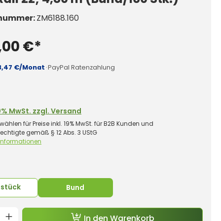
nummer:
ZM6188.160
,00 €*
3,47 €/Monat
·
PayPal Ratenzahlung
0% MwSt. zzgl. Versand
wählen für Preise inkl. 19% MwSt. für B2B Kunden und
rechtigte gemäß § 12 Abs. 3 UStG
 Informationen
uswählen
lstück
Bund
t Anzahl: Gib den gewünschten Wert e
In den Warenkorb