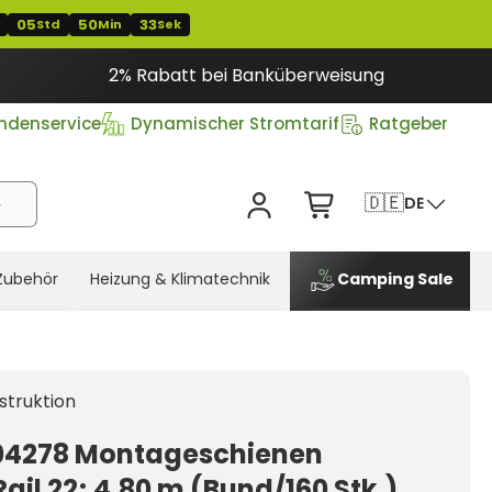
05
50
33
Std
Min
Sek
2% Rabatt bei Banküberweisung
ndenservice
Dynamischer Stromtarif
Ratgeber
🇩🇪
DE
Zubehör
Heizung & Klimatechnik
Camping Sale
struktion
04278 Montageschienen
ail 22; 4,80 m (Bund/160 Stk.)