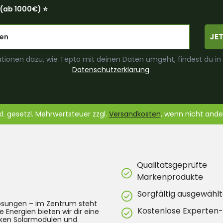
(ab 1000€) ⭐️
JE
tionen dazu, wie Tepto mit deinen Daten umgeht, findest du in
Datenschutzerklärung
.
nkl. gesetzl. Mehrwertsteuer zzgl.
Versandkosten
, wenn nicht and
Qualitätsgeprüfte
Markenprodukte
Sorgfältig ausgewählt
lösungen – im Zentrum steht
Kostenlose Experten
e Energien bieten wir dir eine
arken Solarmodulen und