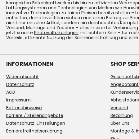
kompakten
Balkonkraftwerken
bis hin zu effizienten Wärmep
Lüftungssystemen und Technologien von Marken wie Huawei. Un
innovative Technologien zu fairen Preisen bereitzustellen – 
entlasten, deine Investition sichern und einen Beitrag zur Ene
nicht nur einzelne Artikel, sondern ein durchdachtes Komplet
Versand, Montage und Zubehör – alles in direkter Verbindun
jetzt smarte
Photovoltaikanlagen
mit echtem Sinn – für mehr
Vorteile, effiziente Nutzung der Sonneneinstrahlung und eine
INFORMATIONEN
SHOP SER
Widerrufsrecht
Geschaeftsk
Datenschutz
Angebotsanf
AGB
Kundenservi
Impressum
Abholstation
Batteriehinweise
Versand
Karriere / Stellenangebote
Bezahlung
Datenschutz-Einstellungen
Über Uns
Barrierefreitheitserklärung
Montage & In
Blog