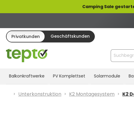
pringen
Zur Hauptnavigation springen
Camping Sale gestarte
Geschäftskunden
Privatkunden
Balkonkraftwerke
PV Komplettset
Solarmodule
Ba
Unterkonstruktion
K2 Montagesystem
K2 D
Bildergalerie überspringen