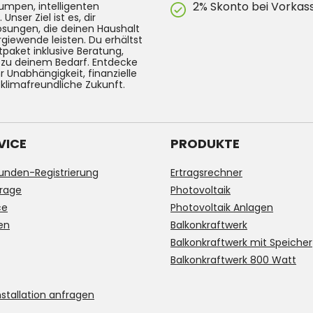
2% Skonto bei Vorkas
umpen, intelligenten
ser Ziel ist es, dir
Lösungen, die deinen Haushalt
rgiewende leisten. Du erhältst
tpaket inklusive Beratung,
g zu deinem Bedarf. Entdecke
 Unabhängigkeit, finanzielle
 klimafreundliche Zukunft.
VICE
PRODUKTE
unden-Registrierung
Ertragsrechner
rage
Photovoltaik
ce
Photovoltaik Anlagen
en
Balkonkraftwerk
Balkonkraftwerk mit Speicher
Balkonkraftwerk 800 Watt
stallation anfragen