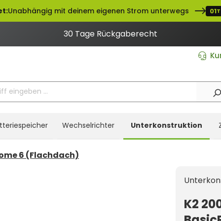
t:
Unabhängig mit deinem eigenen Strom unterwegs
01
T
30 Tage Rückgaberecht
Ku
tteriespeicher
Wechselrichter
Unterkonstruktion
ome 6 (Flachdach)
Unterkon
K2 20
BasicR