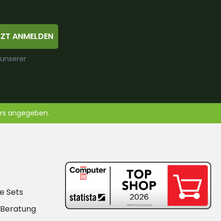
TZT ANMELDEN
 unserer
ers angegeben.
e Sets
-Beratung