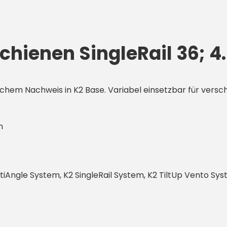
hienen SingleRail 36; 4
chem Nachweis in K2 Base. Variabel einsetzbar für versc
ch
Angle System, K2 SingleRail System, K2 TiltUp Vento Sy