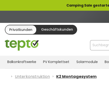
pringen
Zur Hauptnavigation springen
Camping Sale gestarte
Geschäftskunden
Privatkunden
Balkonkraftwerke
PV Komplettset
Solarmodule
Ba
Unterkonstruktion
K2 Montagesystem
Bildergalerie überspringen