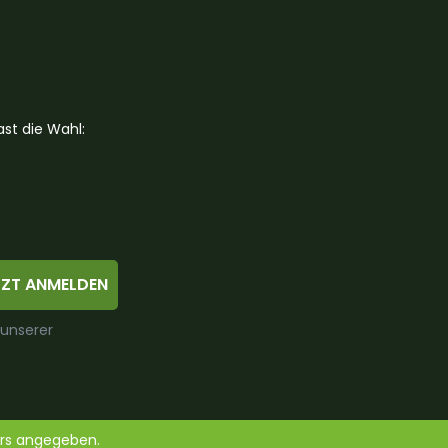
st die Wahl:
TZT ANMELDEN
 unserer
ers angegeben.