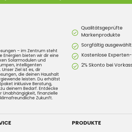
Qualitätsgeprüfte
Markenprodukte
Sorgfältig ausgewählt
lösungen – im Zentrum steht
Kostenlose Experten
e Energien bieten wir dir eine
arken Solarmodulen und
2% Skonto bei Vorkas
umpen, intelligenten
ser Ziel ist es, dir
Lösungen, die deinen Haushalt
rgiewende leisten. Du erhältst
tpaket inklusive Beratung,
g zu deinem Bedarf. Entdecke
 Unabhängigkeit, finanzielle
 klimafreundliche Zukunft.
VICE
PRODUKTE