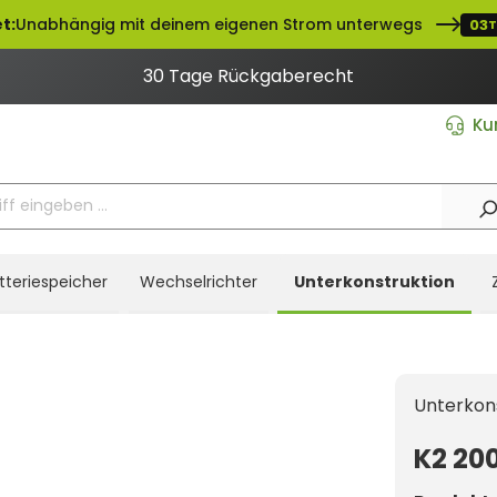
t:
Unabhängig mit deinem eigenen Strom unterwegs
03
30 Tage Rückgaberecht
Ku
tteriespeicher
Wechselrichter
Unterkonstruktion
Unterkon
K2 20