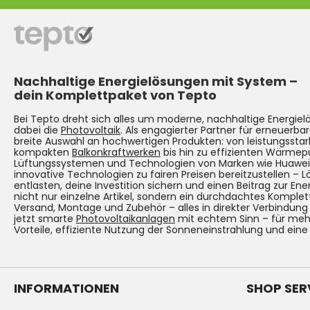
Nachhaltige Energielösungen mit System –
dein Komplettpaket von Tepto
Bei Tepto dreht sich alles um moderne, nachhaltige Energie
dabei die
Photovoltaik
. Als engagierter Partner für erneuerbar
breite Auswahl an hochwertigen Produkten: von leistungsst
kompakten
Balkonkraftwerken
bis hin zu effizienten Wärmep
Lüftungssystemen und Technologien von Marken wie Huawei. Un
innovative Technologien zu fairen Preisen bereitzustellen – 
entlasten, deine Investition sichern und einen Beitrag zur Ene
nicht nur einzelne Artikel, sondern ein durchdachtes Komplet
Versand, Montage und Zubehör – alles in direkter Verbindun
jetzt smarte
Photovoltaikanlagen
mit echtem Sinn – für mehr
Vorteile, effiziente Nutzung der Sonneneinstrahlung und eine
INFORMATIONEN
SHOP SER