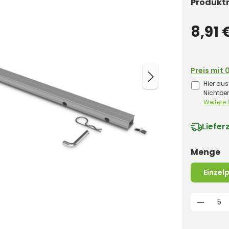
Produkt
8,91 
Preis mit 
Hier aus
Nichtbe
Weitere
Liefer
a
Menge
Einzel
Produk