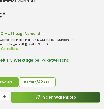
nummer:
ZM6204.1
€*
0% MwSt. zzgl. Versand
wählen für Preise inkl. 19% MwSt. für B2B Kunden und
rechtigte gemäß § 12 Abs. 3 UStG
 Informationen
zeit
1-3 Werktage bei Paketversand
uswählen
Karton/20 Stk.
produkt
t Anzahl: Gib den gewünschten Wert e
In den Warenkorb