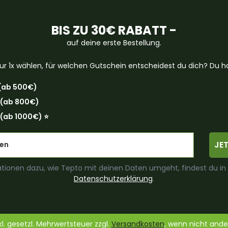
BIS ZU 30€ RABATT -
auf deine erste Bestellung.
ur 1x wählen, für welchen Gutschein entscheidest du dich? Du ha
(ab 500€)
 (ab 800€)
(ab 1000€) ⭐️
JE
tionen dazu, wie Tepto mit deinen Daten umgeht, findest du in
Datenschutzerklärung
.
nkl. gesetzl. Mehrwertsteuer zzgl.
Versandkosten
, wenn nicht and