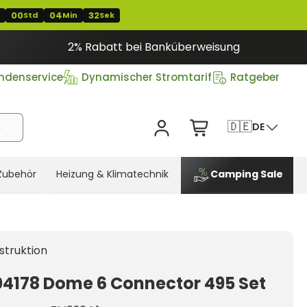
00
04
31
T
Std
Min
Sek
2% Rabatt bei Banküberweisung
ndenservice
Dynamischer Stromtarif
Ratgeber
🇩🇪
DE
Zubehör
Heizung & Klimatechnik
Camping Sale
struktion
04178 Dome 6 Connector 495 Set