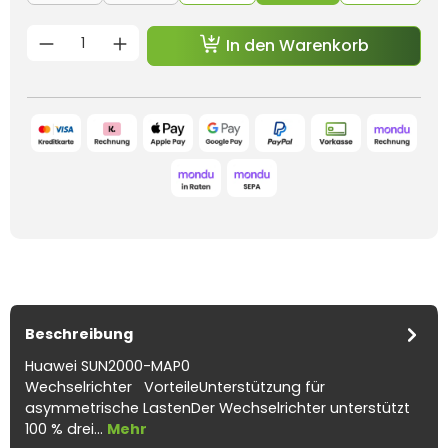
Produkt Anzahl: Gib den gewünschten 
In den Warenkorb
Beschreibung
Huawei SUN2000-MAP0
Wechselrichter VorteileUnterstützung für
asymmetrische LastenDer Wechselrichter unterstützt
100 % drei…
Mehr