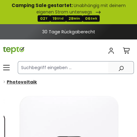
Camping Sale gestartet:
Unabhängig mit deinem
alt springen
eigenen Strom unterwegs
02
19
28
06
T
Std
Min
Sek
30 Tage Rückgaberecht
Photovoltaik
Bildergalerie überspringen