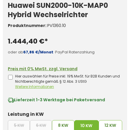
Huawei SUN2000-10K-MAP0
Hybrid Wechselrichter
Produktnummer:
PV1360.10
1.444,40 €*
oder ab
67,86 €/Monat
·
PayPal Ratenzahlung
Preis mit 0% MwSt. zzgl. Versand
Hier auswählen für Preise inkl. 19% MwSt. für B2B Kunden und
Nichtberechtigte gemäß § 12 Abs. 3 UStG
Weitere Informationen
Lieferzeit
1-3 Werktage bei Paketversand
auswählen
Leistung in KW
5 KW
6 KW
8 KW
12 KW
(Diese Option ist zurzeit nicht verfügbar.)
(Diese Option ist zurzeit nicht verfügbar.)
10 KW