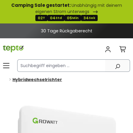
Camping Sale gestartet:
Unabhängig mit deinem
alt springen
eigenen Strom unterwegs
02
04
05
33
T
Std
Min
Sek
30 Tage Rückgaberecht
Hybridwechselrichter
Bildergalerie überspringen