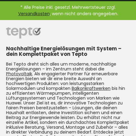
* Alle Preise inkl. gesetzl. Mehrwertsteuer zzgl.
Versandkosten
, wenn nicht anders angegeben.
Nachhaltige Energielösungen mit System –
dein Komplettpaket von Tepto
Bei Tepto dreht sich alles um moderne, nachhaltige
Energielösungen – im Zentrum steht dabei die
Photovoltaik
. Als engagierter Partner für erneuerbare
Energien bieten wir dir eine breite Auswahl an
hochwertigen Produkten: von leistungsstarken
Solarmodulen und kompakten
Balkonkraftwerken
bis hin
zu effizienten Wärmepumpen, intelligenten
Lüftungssystemen und Technologien von Marken wie
Huawei. Unser Ziel ist es, dir innovative Technologien zu
fairen Preisen bereitzustellen – Lösungen, die deinen
Haushalt entlasten, deine Investition sichern und einen
Beitrag zur Energiewende leisten. Du erhältst nicht nur
einzelne Artikel, sondern ein durchdachtes Komplettpaket
inklusive Beratung, Versand, Montage und Zubehör – alles
in direkter Verbindung zu deinem Bedarf. Entdecke jetzt