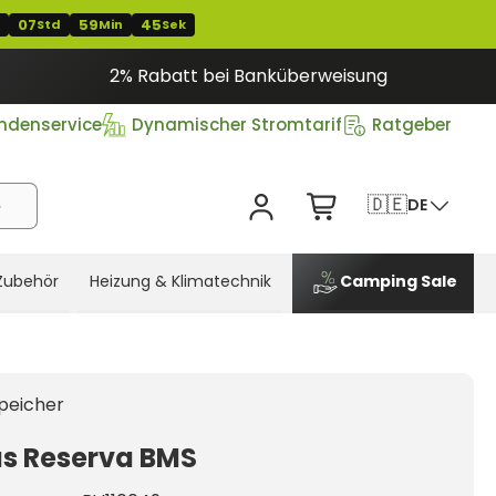
07
59
44
Std
Min
Sek
2% Rabatt bei Banküberweisung
ndenservice
Dynamischer Stromtarif
Ratgeber
🇩🇪
DE
Zubehör
Heizung & Klimatechnik
Camping Sale
peicher
us Reserva BMS