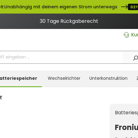
t:
Unabhängig mit deinem eigenen Strom unterwegs
02
T
30 Tage Rückgaberecht
Ku
atteriespeicher
Wechselrichter
Unterkonstruktion
r
Batteries
Froni