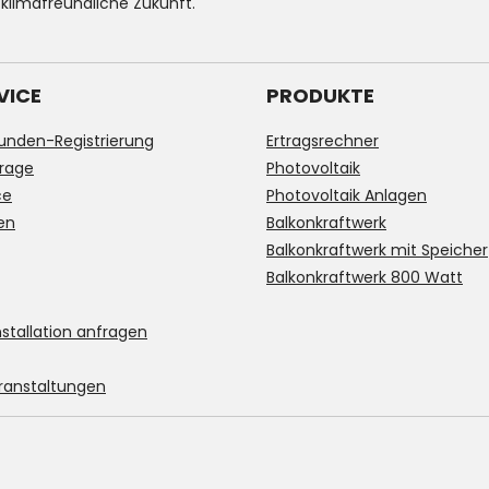
 klimafreundliche Zukunft.
VICE
PRODUKTE
unden-Registrierung
Ertragsrechner
rage
Photovoltaik
ce
Photovoltaik Anlagen
en
Balkonkraftwerk
Balkonkraftwerk mit Speicher
Balkonkraftwerk 800 Watt
stallation anfragen
ranstaltungen