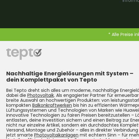
Informa
* Alle Preise i
Nachhaltige Energielösungen mit System –
dein Komplettpaket von Tepto
Bei Tepto dreht sich alles um moderne, nachhaltige Energie
dabei die
Photovoltaik
. Als engagierter Partner für erneuerbar
breite Auswahl an hochwertigen Produkten: von leistungsst
kompakten
Balkonkraftwerken
bis hin zu effizienten Wärmep
Lüftungssystemen und Technologien von Marken wie Huawei. Un
innovative Technologien zu fairen Preisen bereitzustellen – 
entlasten, deine Investition sichern und einen Beitrag zur Ene
nicht nur einzelne Artikel, sondern ein durchdachtes Komplet
Versand, Montage und Zubehör – alles in direkter Verbindun
jetzt smarte
Photovoltaikanlagen
mit echtem Sinn – für mehr