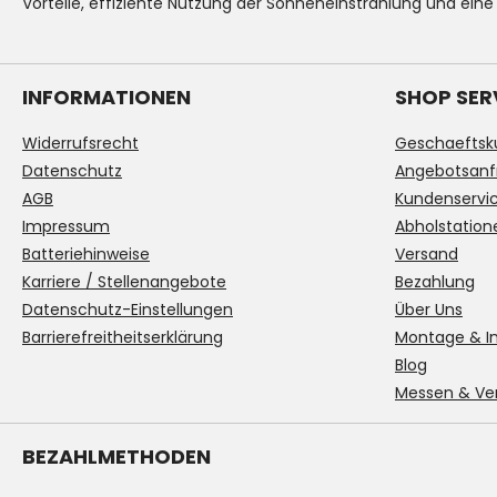
Vorteile, effiziente Nutzung der Sonneneinstrahlung und eine
INFORMATIONEN
SHOP SER
Widerrufsrecht
Geschaeftsk
Datenschutz
Angebotsanf
AGB
Kundenservi
Impressum
Abholstation
Batteriehinweise
Versand
Karriere / Stellenangebote
Bezahlung
Datenschutz-Einstellungen
Über Uns
Barrierefreitheitserklärung
Montage & In
Blog
Messen & Ve
BEZAHLMETHODEN