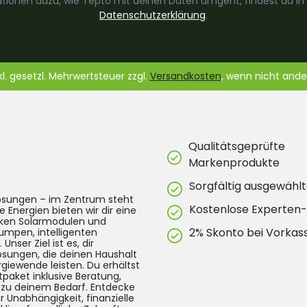
tionen dazu, wie Tepto mit deinen Daten umgeht, findest du in
Datenschutzerklärung
.
nkl. gesetzl. Mehrwertsteuer zzgl.
Versandkosten
, wenn nicht and
Qualitätsgeprüfte
Markenprodukte
Sorgfältig ausgewählt
lösungen – im Zentrum steht
Kostenlose Experten
e Energien bieten wir dir eine
arken Solarmodulen und
2% Skonto bei Vorkas
umpen, intelligenten
ser Ziel ist es, dir
Lösungen, die deinen Haushalt
rgiewende leisten. Du erhältst
tpaket inklusive Beratung,
g zu deinem Bedarf. Entdecke
 Unabhängigkeit, finanzielle