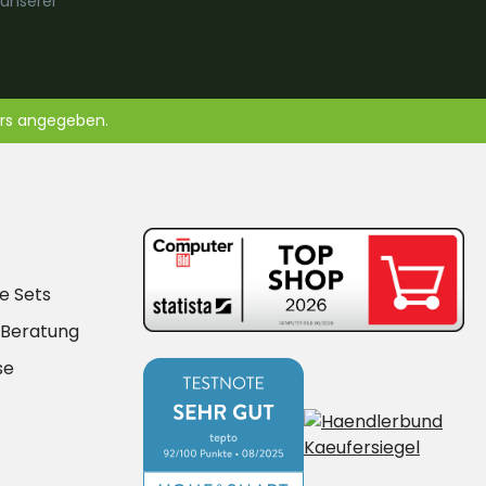
 unserer
ers angegeben.
e Sets
-Beratung
se