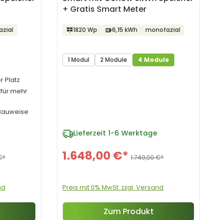
+ Gratis Smart Meter
azial
1820 Wp
6,15 kWh
monofazial
1 Modul
2 Module
4 Module
 Platz
 für mehr
Bauweise
Lieferzeit
1-6 Werktage
1.648,00 €*
€*
1.749,00 €*
nd
Preis mit 0% MwSt. zzgl. Versand
Zum Produkt