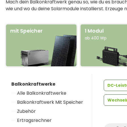
Mach dein Balkonkraftwerk genau so, wie du es brauchs
wie und wo du deine Solarmodule installierst. Erzeuge 
mit Speicher
1 Modul
ab 400 Wp
Balkonkraftwerke
DC-Leis
Alle Balkonkraftwerke
Wechselr
Balkonkraftwerk Mit Speicher
Zubehör
Ertragsrechner