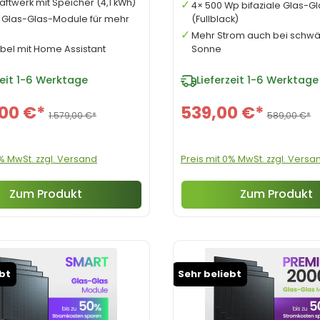
aftwerk mit Speicher (4,1 kWh)
4× 500 Wp bifaziale Glas-G
e Glas-Glas-Module für mehr
(Fullblack)
Mehr Strom auch bei schw
bel mit Home Assistant
Sonne
eit
1-6 Werktage
Lieferzeit
1-6 Werktage
,00 €*
539,00 €*
1.579,00 €*
589,00 €*
0% MwSt. zzgl. Versand
Preis mit 0% MwSt. zzgl. Versa
Zum Produkt
Zum Produkt
ebt
Sehr beliebt