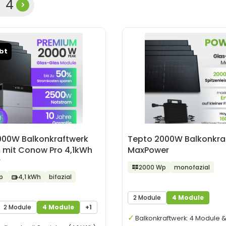
te
eite
Seite
4
ebt
000W Balkonkraftwerk
Tepto 2000W Balkonkra
 mit Conow Pro 4,1kWh
MaxPower
r
2000 Wp
monofazial
p
4,1 kWh
bifazial
2 Module
4 Module
2 Module
4 Module
+1
Balkonkraftwerk: 4 Module 