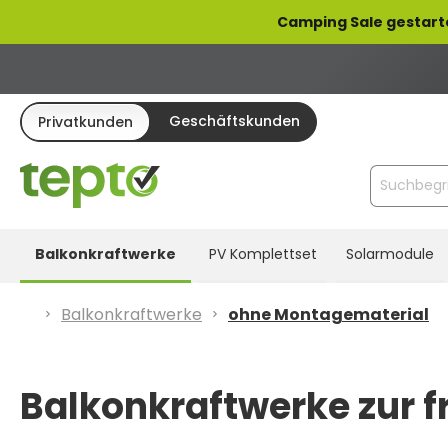
pringen
Zur Hauptnavigation springen
Camping Sale gestart
Geschäftskunden
Privatkunden
Balkonkraftwerke
PV Komplettset
Solarmodule
Balkonkraftwerke
ohne Montagematerial
Balkonkraftwerke zur 