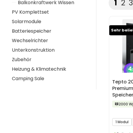
Seite
Sei
S
1
2
3
Balkonkraftwerk Wissen
PV Komplettset
Solarmodule
Sehr beli
Batteriespeicher
Wechselrichter
Unterkonstruktion
Zubehör
Heizung & Klimatechnik
Camping Sale
Tepto 2
Premium
Speiche
2000 W
1 Modul