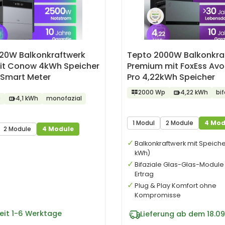
820W Balkonkraftwerk
Tepto 2000W Balkonkra
it Conow 4kWh Speicher
Premium mit FoxEss Av
 Smart Meter
Pro 4,22kWh Speicher
2000 Wp
4,22 kWh
bif
p
4,1 kWh
monofazial
1 Modul
2 Module
4 Mod
2 Module
4 Module
Balkonkraftwerk mit Speiche
kWh)
Bifaziale Glas-Glas-Module
Ertrag
Plug & Play Komfort ohne
Kompromisse
eit
1-6 Werktage
Lieferung ab dem 18.09