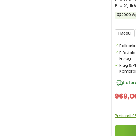
Pro 2,11
2000 W
1 Modul
Balkonkr
Bifazial
Ertrag
Plug & P
Kompro
Liefe
969,0
Preis mit 