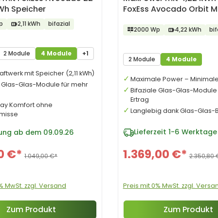
kWh Speicher
FoxEss Avocado Orbit M
p
2,11 kWh
bifazial
2000 Wp
4,22 kWh
bif
2 Module
4 Module
+1
2 Module
4 Module
aftwerk mit Speicher (2,11 kWh)
Maximale Power – Minimaler
e Glas-Glas-Module für mehr
Bifaziale Glas-Glas-Module
Ertrag
lay Komfort ohne
Langlebig dank Glas-Glas-
misse
Lieferzeit
1-6 Werktage
rung ab dem 09.09.26
0 €*
1.369,00 €*
1.049,00 €*
2.350,80 
0% MwSt. zzgl. Versand
Preis mit 0% MwSt. zzgl. Versa
Zum Produkt
Zum Produkt