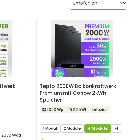
ftwerk
Tepto 2000W Balkonkraftwerk
Premium mit Conow 2kWh
Speicher
2000 Wp
2,11 kWh
bifazial
1 Modul
2 Module
4 Module
+1
& 2000 Watt