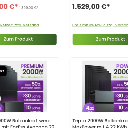
,00 €*
1.529,00 €*
1.399,00 €*
0% MwSt. zzgl. Versand
Preis mit 0% MwSt. zzgl. Versa
Zum Produkt
Zum Produkt
ebt
000W Balkonkraftwerk
Tepto 2000W Balkonkra
 mit FoxEss Avocado 22
MaxPower mit 4,22 kWh 