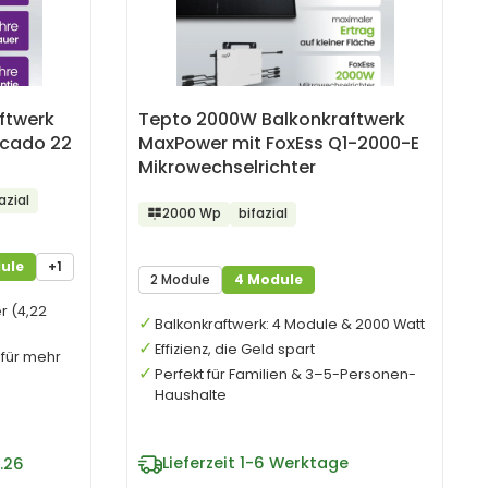
ftwerk
Tepto 2000W Balkonkraftwerk
ocado 22
MaxPower mit FoxEss Q1-2000-E
Mikrowechselrichter
azial
2000 Wp
bifazial
ule
+1
2 Module
4 Module
r (4,22
Balkonkraftwerk: 4 Module & 2000 Watt
Effizienz, die Geld spart
 für mehr
Perfekt für Familien & 3–5-Personen-
Haushalte
Lieferzeit
1-6 Werktage
.26