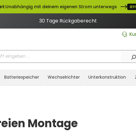
et:
Unabhängig mit deinem eigenen Strom unterwegs
01
30 Tage Rückgaberecht
Ku
Batteriespeicher
Wechselrichter
Unterkonstruktion
freien Montage