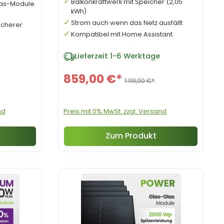
Balkonkraftwerk mit Speicher (2,05
las-Module
kWh)
Strom auch wenn das Netz ausfällt
ächerer
Kompatibel mit Home Assistant
Lieferzeit
1-6 Werktage
859,00 €*
1.119,00 €*
nd
Preis mit 0% MwSt. zzgl. Versand
Zum Produkt