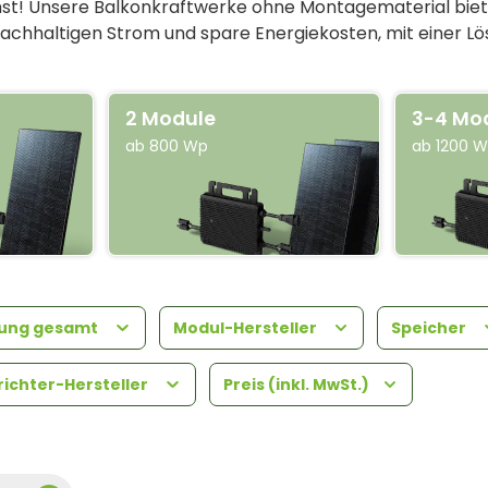
t! Unsere Balkonkraftwerke ohne Montagematerial bieten 
nachhaltigen Strom und spare Energiekosten, mit einer Lösu
2 Module
3-4 Mo
ab 800 Wp
ab 1200 
tung gesamt
Modul-Hersteller
Speicher
ichter-Hersteller
Preis (inkl. MwSt.)