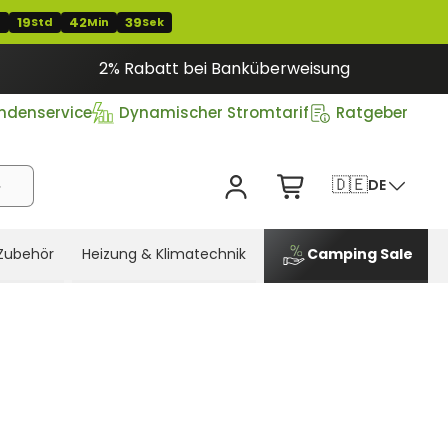
19
42
38
T
Std
Min
Sek
2% Rabatt bei Banküberweisung
ndenservice
Dynamischer Stromtarif
Ratgeber
🇩🇪
DE
Zubehör
Heizung & Klimatechnik
Camping Sale