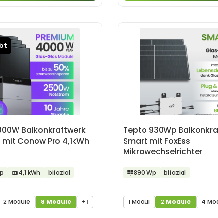
ebt
000W Balkonkraftwerk
Tepto 930Wp Balkonkra
 mit Conow Pro 4,1kWh
Smart mit FoxEss
r
Mikrowechselrichter
p
4,1 kWh
bifazial
890 Wp
bifazial
2 Module
8 Module
+1
1 Modul
2 Module
4 Mo