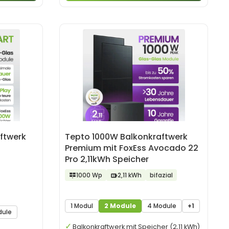
ftwerk
Tepto 1000W Balkonkraftwerk
Premium mit FoxEss Avocado 22
Pro 2,11kWh Speicher
1000 Wp
2,11 kWh
bifazial
1 Modul
2 Module
4 Module
+1
dule
Balkonkraftwerk mit Speicher (2,11 kWh)