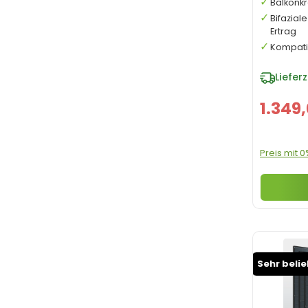
Balkonkr
Bifazial
Ertrag
Kompati
Lieferz
1.349
Preis mit 
Sehr beli