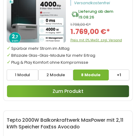
Versandkostenfrei
Lieferung ab dem
19.08.26
1.798,00 €*
1.769,00 €*
Preis mit 0% MwSt. zzgl. Versand
Spürbar mehr Strom im Alltag
Bifaziale Glas-Glas-Module für mehr Ertrag
Plug & Play Komfort ohne Kompromisse
1 Modul
2 Module
8 Module
+1
Zum Produkt
Tepto 2000W Balkonkraftwerk MaxPower mit 2,11
kWh Speicher FoxEss Avocado