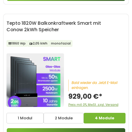
Tepto 1820W Balkonkraftwerk Smart mit
Conow 2kWh Speicher
1860 Wp
2,05 kWh
monofazial
Bald wieder da. Jetzt E-Mail
eintragen.
929,00 €*
Preis mit 0% MwSt. zzgl. Versand
1 Modul
2 Module
4 Module