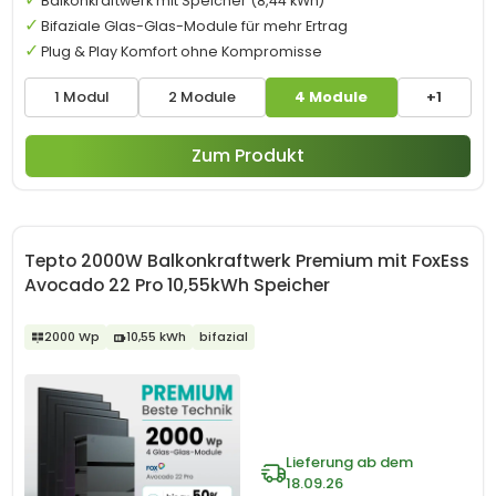
Balkonkraftwerk mit Speicher (8,44 kWh)
Bifaziale Glas-Glas-Module für mehr Ertrag
Plug & Play Komfort ohne Kompromisse
1 Modul
2 Module
4 Module
+1
Zum Produkt
Tepto 2000W Balkonkraftwerk Premium mit FoxEss
Avocado 22 Pro 10,55kWh Speicher
2000 Wp
10,55 kWh
bifazial
Lieferung ab dem
18.09.26