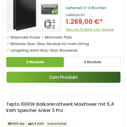
Lieferzeit
2-3 Wochen
1.488,00 €*
1.269,00 €*
Preis mit 0% MwSt. zzgl. Versand
Maximale Power – Minimaler Platz
Bifaziale Glas-Glas-Module für mehr Ertrag
Langlebig dank Glas-Glas-Bauweise
2 Module
4 Module
Zum Produkt
Tepto 1000W Balkonkraftwerk MaxPower mit 5,4
kWh Speicher Anker 3 Pro
1000 Wp
5,4 kWh
monofazial