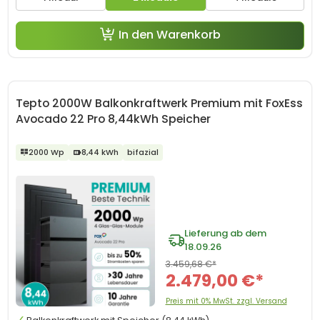
In den Warenkorb
Tepto 2000W Balkonkraftwerk Premium mit FoxEss
Avocado 22 Pro 8,44kWh Speicher
2000 Wp
8,44 kWh
bifazial
Lieferung ab dem
18.09.26
3.459,68 €*
2.479,00 €*
Preis mit 0% MwSt. zzgl. Versand