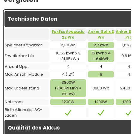
Technische Daten
FoxEss Avocado
Anker Solix 3
Anker Sol
22 Pro
Pro
Pro
Speicher Kapazität
2,11 kWh
2,7 kWh
1,6 kW
10,55 kWh x 3
16 kWh x 4
Erweiterbar bis
9,6 k
= 31,65kWh
= 64kWh
Anzahl Mppt
4
4
4
Max. Anzahl Module
4 (12*)
8
4
3800W
Max. Ladeleistung
3600 Wp
2400 
(2600W MPPT +
1200W)
Notstrom
1200W
1200W
1200
Bidirektionales AC-
Laden
Qualität des Akkus