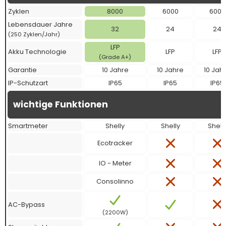
Zyklen
8000
6000
6000
Lebensdauer Jahre
32
24
24
(250 Zyklen/Jahr)
LFP
Akku Technologie
LFP
LFP
(Grade A+)
Garantie
10 Jahre
10 Jahre
10 Jah
IP-Schutzart
IP65
IP65
IP65
wichtige Funktionen
Smartmeter
Shelly
Shelly
Shell
Ecotracker
IO - Meter
Consolinno
AC-Bypass
(2200W)