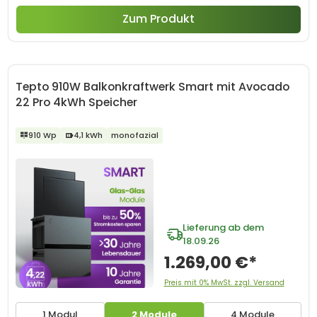
Zum Produkt
Tepto 910W Balkonkraftwerk Smart mit Avocado
22 Pro 4kWh Speicher
910 Wp
4,1 kWh
monofazial
Lieferung ab dem
18.09.26
1.269,00 €*
Preis mit 0% MwSt. zzgl. Versand
1 Modul
2 Module
4 Module