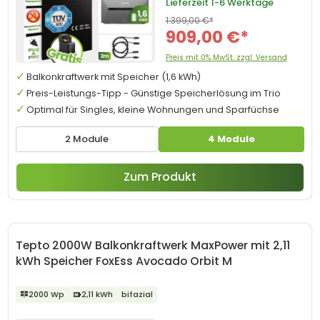
Lieferzeit
1-6 Werktage
1.399,00 €*
909,00 €*
Preis mit 0% MwSt. zzgl. Versand
Balkonkraftwerk mit Speicher (1,6 kWh)
Preis-Leistungs-Tipp - Günstige Speicherlösung im Trio
Optimal für Singles, kleine Wohnungen und Sparfüchse
2 Module
4 Module
Zum Produkt
Tepto 2000W Balkonkraftwerk MaxPower mit 2,11
kWh Speicher FoxEss Avocado Orbit M
2000 Wp
2,11 kWh
bifazial