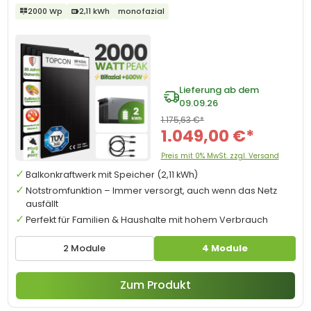
2000 Wp
2,11 kWh
monofazial
Lieferung ab dem
09.09.26
1.175,63 €*
1.049,00 €*
Preis mit 0% MwSt. zzgl. Versand
Balkonkraftwerk mit Speicher (2,11 kWh)
Notstromfunktion – Immer versorgt, auch wenn das Netz
ausfällt
Perfekt für Familien & Haushalte mit hohem Verbrauch
2 Module
4 Module
Zum Produkt