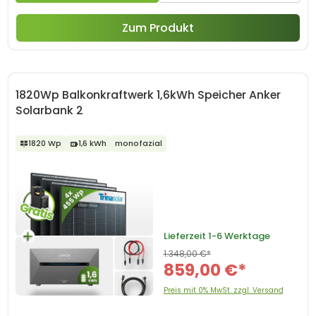
Zum Produkt
1820Wp Balkonkraftwerk 1,6kWh Speicher Anker
Solarbank 2
1820 Wp
1,6 kWh
monofazial
Lieferzeit
1-6 Werktage
1.348,00 €*
859,00 €*
Preis mit 0% MwSt. zzgl. Versand