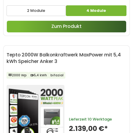
2 Module
4 Module
Zum Produkt
Tepto 2000W Balkonkraftwerk MaxPower mit 5,4
kWh Speicher Anker 3
2000 Wp
5,4 kWh
bifazial
Lieferzeit
10 Werktage
2.139,00 €*