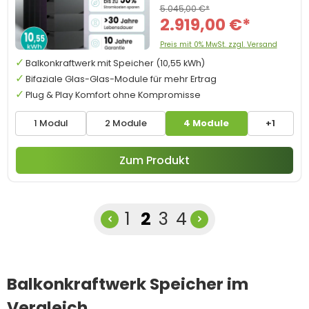
5.045,00 €*
2.919,00 €*
Preis mit 0% MwSt. zzgl. Versand
Balkonkraftwerk mit Speicher (10,55 kWh)
Bifaziale Glas-Glas-Module für mehr Ertrag
Plug & Play Komfort ohne Kompromisse
1 Modul
2 Module
4 Module
+1
Zum Produkt
Seite
Seite
Seite
Seite
1
2
3
4
Balkonkraftwerk Speicher im
Vergleich