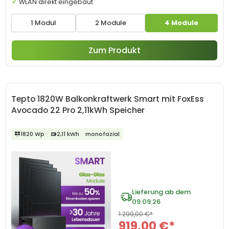
WLAN direkt eingebaut
1 Modul
2 Module
4 Module
Zum Produkt
Tepto 1820W Balkonkraftwerk Smart mit FoxEss
Avocado 22 Pro 2,11kWh Speicher
1820 Wp
2,11 kWh
monofazial
Lieferung ab dem
09.09.26
1.299,00 €*
919,00 €*