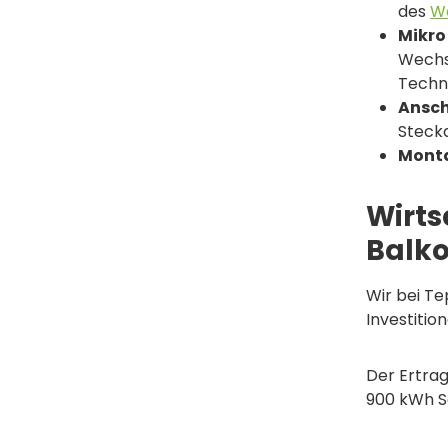
des
We
Mikro
Wechs
Techni
Ansch
Steckd
Monta
Wirts
Balko
Wir bei Te
Investition
Der Ertra
900 kWh So