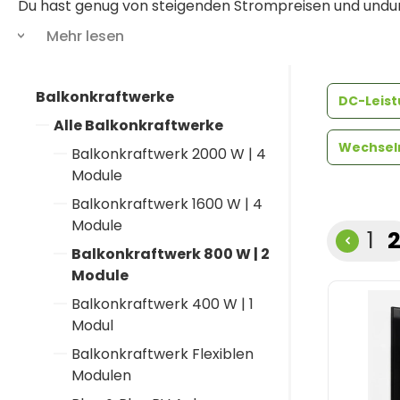
Du hast genug von steigenden Strompreisen und undu
Balkonkraftwerk 800 Watt von Tepto machst du dich 
Mehr lesen
Wir bei Tepto sehen uns als Rebellen gegen Unwissenhei
Balkonkraftwerke
für mehr Freiheit. Unsere Mini
PV-Anlagen
und
Balkonk
DC-Leis
effizient wie möglich zu machen – ohne komplizierte Fa
Alle Balkonkraftwerke
Wechselr
Balkonkraftwerk 2000 W | 4
Module
Balkonkraftwerk 1600 W | 4
Module
Sei
S
1
Balkonkraftwerk 800 W | 2
Module
Balkonkraftwerk 400 W | 1
Modul
Balkonkraftwerk Flexiblen
Modulen