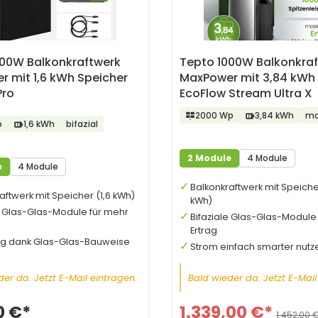
000W Balkonkraftwerk
Tepto 1000W Balkonkra
 mit 1,6 kWh Speicher
MaxPower mit 3,84 kWh 
Pro
EcoFlow Stream Ultra X
2000 Wp
3,84 kWh
mo
p
1,6 kWh
bifazial
2 Module
4 Module
e
4 Module
Balkonkraftwerk mit Speiche
aftwerk mit Speicher (1,6 kWh)
kWh)
e Glas-Glas-Module für mehr
Bifaziale Glas-Glas-Module
Ertrag
ig dank Glas-Glas-Bauweise
Strom einfach smarter nutz
er da. Jetzt E-Mail eintragen.
Bald wieder da. Jetzt E-Mail
0 €*
1.339,00 €*
1.452,00 