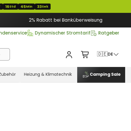
16
45
32
T
Std
Min
Sek
2% Rabatt bei Banküberweisung
ndenservice
Dynamischer Stromtarif
Ratgeber
🇩🇪
DE
Zubehör
Heizung & Klimatechnik
Camping Sale