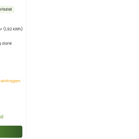
tery
fazial
r (1,92 kWh)
g dank
 eintragen.
nd