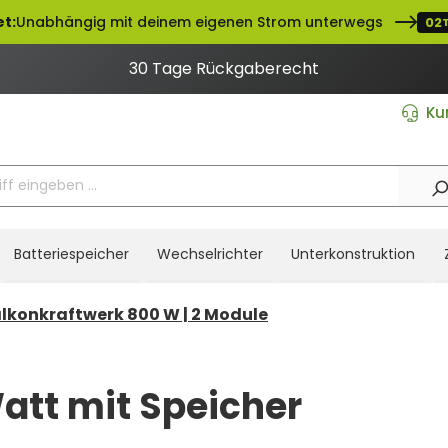
t:
Unabhängig mit deinem eigenen Strom unterwegs
02
30 Tage Rückgaberecht
Ku
Batteriespeicher
Wechselrichter
Unterkonstruktion
lkonkraftwerk 800 W | 2 Module
att mit Speicher