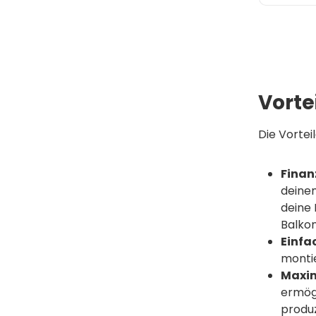
Vorte
Die Vortei
Finan
deinem
deine 
Balkon
Einfa
montie
Maxim
ermögl
produz