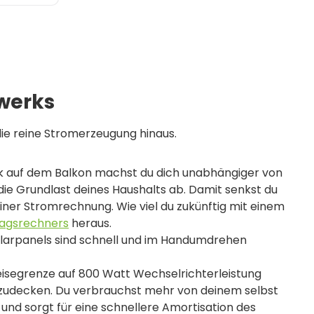
te
twerks
die reine Stromerzeugung hinaus.
rk auf dem Balkon machst du dich unabhängiger von
die Grundlast deines Haushalts ab. Damit senkst du
einer Stromrechnung. Wie viel du zukünftig mit einem
ragsrechners
heraus.
Solarpanels sind schnell und im Handumdrehen
eisegrenze auf 800 Watt Wechselrichterleistung
abzudecken. Du verbrauchst mehr von deinem selbst
 und sorgt für eine schnellere Amortisation des