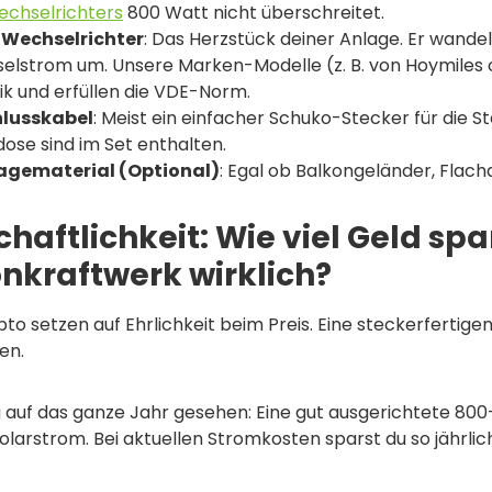
chselrichters
800 Watt nicht überschreitet.
 Wechselrichter
: Das Herzstück deiner Anlage. Er wand
elstrom um. Unsere Marken-Modelle (z. B. von Hoymiles 
k und erfüllen die VDE-Norm.
lusskabel
: Meist ein einfacher Schuko-Stecker für die S
ose sind im Set enthalten.
gematerial (Optional)
: Egal ob Balkongeländer, Flac
chaftlichkeit: Wie viel Geld sp
nkraftwerk wirklich?
pto setzen auf Ehrlichkeit beim Preis. Eine steckerfertige
en.
g auf das ganze Jahr gesehen: Eine gut ausgerichtete 80
larstrom. Bei aktuellen Stromkosten sparst du so jährlic