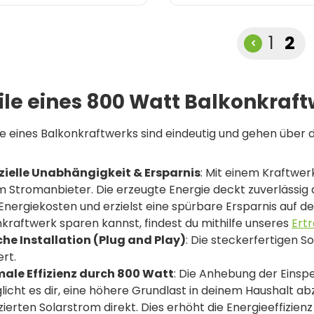
Seite
Sei
1
2
ile eines 800 Watt Balkonkraf
le eines Balkonkraftwerks sind eindeutig und gehen über 
zielle Unabhängigkeit & Ersparnis
: Mit einem Kraftwe
 Stromanbieter. Die erzeugte Energie deckt zuverlässig 
Energiekosten und erzielst eine spürbare Ersparnis auf d
kraftwerk sparen kannst, findest du mithilfe unseres
Ert
che Installation (Plug and Play)
: Die steckerfertigen 
rt.
ale Effizienz durch 800 Watt
: Die Anhebung der Einsp
icht es dir, eine höhere Grundlast in deinem Haushalt 
ierten Solarstrom direkt. Dies erhöht die Energieeffizienz