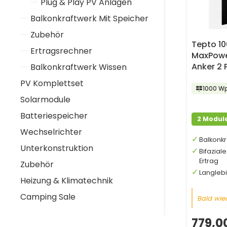
Plug & Play PV Anlagen
Balkonkraftwerk Mit Speicher
Zubehör
Tepto 1
Ertragsrechner
MaxPower
Anker 2 
Balkonkraftwerk Wissen
PV Komplettset
1000 W
Solarmodule
Batteriespeicher
2 Modul
Wechselrichter
Balkonkr
Unterkonstruktion
Bifazial
Ertrag
Zubehör
Langleb
Heizung & Klimatechnik
Camping Sale
Bald wied
779,0