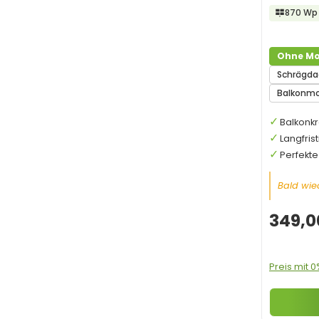
870 Wp
Ohne Mo
Schrägd
Balkonm
Balkonkr
Langfris
Perfekt
Bald wied
349,0
Preis mit 