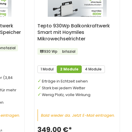
ftwerk
Tepto 930Wp Balkonkraftwerk
Speicher
Smart mit Hoymiles
Mikrowechselrichter
nofazial
930 Wp
bifazial
1 Modul
2 Module
4 Module
r (3,84
Erträge in Echtzeit sehen
Stark bei jedem Wetter
 für mehr
Wenig Platz, volle Wirkung
en
 eintragen.
Bald wieder da. Jetzt E-Mail eintragen.
349,00 €*
€*