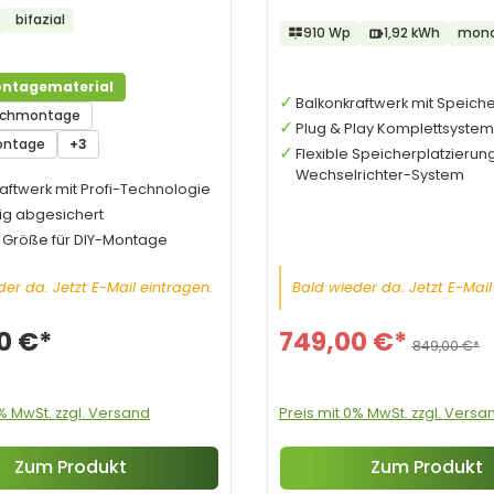
Speicher Hoymiles HiBat
bifazial
910 Wp
1,92 kWh
mono
ntagematerial
Balkonkraftwerk mit Speiche
achmontage
Plug & Play Komplettsystem
ontage
+3
Flexible Speicherplatzierun
Wechselrichter-System
aftwerk mit Profi-Technologie
tig abgesichert
e Größe für DIY-Montage
er da. Jetzt E-Mail eintragen.
Bald wieder da. Jetzt E-Mail
0 €*
749,00 €*
849,00 €*
0% MwSt. zzgl. Versand
Preis mit 0% MwSt. zzgl. Versa
Zum Produkt
Zum Produkt