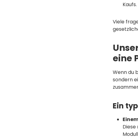
Kaufs.
Viele frag
gesetzlich
Unser
eine 
Wenn du b
sondern ei
zusammen
Ein ty
Einem
Diese 
Modull