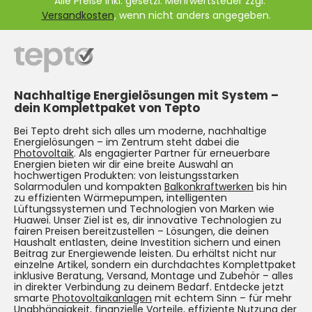
* Alle Preise inkl. gesetzl. Mehrwertsteuer zzgl.
Versandkosten
, wenn nicht anders angegeben.
Nachhaltige Energielösungen mit System –
dein Komplettpaket von Tepto
Bei Tepto dreht sich alles um moderne, nachhaltige
Energielösungen – im Zentrum steht dabei die
Photovoltaik
. Als engagierter Partner für erneuerbare
Energien bieten wir dir eine breite Auswahl an
hochwertigen Produkten: von leistungsstarken
Solarmodulen und kompakten
Balkonkraftwerken
bis hin
zu effizienten Wärmepumpen, intelligenten
Lüftungssystemen und Technologien von Marken wie
Huawei. Unser Ziel ist es, dir innovative Technologien zu
fairen Preisen bereitzustellen – Lösungen, die deinen
Haushalt entlasten, deine Investition sichern und einen
Beitrag zur Energiewende leisten. Du erhältst nicht nur
einzelne Artikel, sondern ein durchdachtes Komplettpaket
inklusive Beratung, Versand, Montage und Zubehör – alles
in direkter Verbindung zu deinem Bedarf. Entdecke jetzt
smarte
Photovoltaikanlagen
mit echtem Sinn – für mehr
Unabhängigkeit, finanzielle Vorteile, effiziente Nutzung der