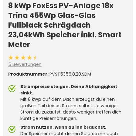
8 kWp FoxEss PV-Anlage 18x
Trina 455Wp Glas-Glas
Fullblack Schrägdach
23,04kWh Speicher inkl. Smart
Meter
Durchschnittliche Bewertung von 4.6 von 5 Sternen
5 Bewertungen
Produktnummer:
PVST5356.8.20.SDM
Strompreise steigen. Deine Abhängigkeit
sinkt.
Mit 8 kWp auf dem Dach erzeugst du einen
großen Teil deines Stroms selbst. Je weniger
Strom du zukaufst, desto weniger treffen dich
künftige Preiserhöhungen.
Strom nutzen, wenn du ihn brauchst.
Der Speicher macht deinen Solarstrom auch