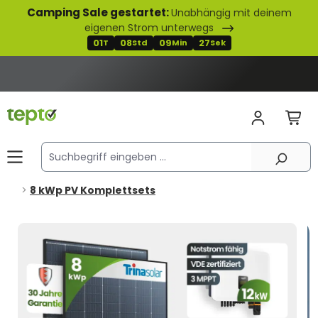
Camping Sale gestartet:
Unabhängig mit deinem
alt springen
eigenen Strom unterwegs
01
08
09
26
T
Std
Min
Sek
8 kWp PV Komplettsets
Bildergalerie überspringen