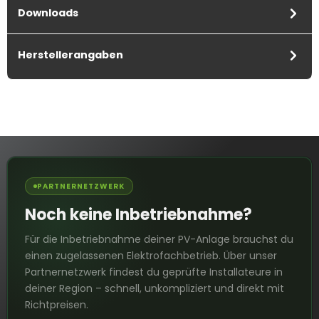
Downloads
Herstellerangaben
PARTNERNETZWERK
Noch keine Inbetriebnahme?
Für die Inbetriebnahme deiner PV-Anlage brauchst du
einen zugelassenen Elektrofachbetrieb. Über unser
Partnernetzwerk findest du geprüfte Installateure in
deiner Region – schnell, unkompliziert und direkt mit
Richtpreisen.