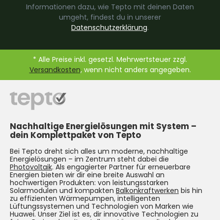
Informationen dazu, wie Tepto mit deinen Daten
umgeht, findest du in unserer
Datenschutzerklärung
.
* Alle Preise inkl. gesetzl. Mehrwertsteuer zzgl.
Versandkosten
, wenn nicht anders angegeben.
Nachhaltige Energielösungen mit System –
dein Komplettpaket von Tepto
Bei Tepto dreht sich alles um moderne, nachhaltige
Energielösungen – im Zentrum steht dabei die
Photovoltaik
. Als engagierter Partner für erneuerbare
Energien bieten wir dir eine breite Auswahl an
hochwertigen Produkten: von leistungsstarken
Solarmodulen und kompakten
Balkonkraftwerken
bis hin
zu effizienten Wärmepumpen, intelligenten
Lüftungssystemen und Technologien von Marken wie
Huawei. Unser Ziel ist es, dir innovative Technologien zu