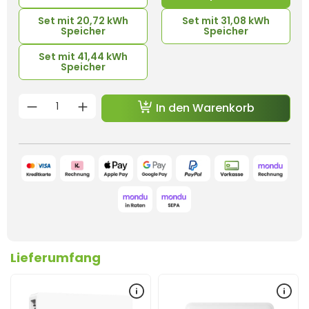
Set mit 20,72 kWh
Set mit 31,08 kWh
Speicher
Speicher
Set mit 41,44 kWh
Speicher
Produkt Anzahl: Gib den gewünschten 
In den Warenkorb
Lieferumfang