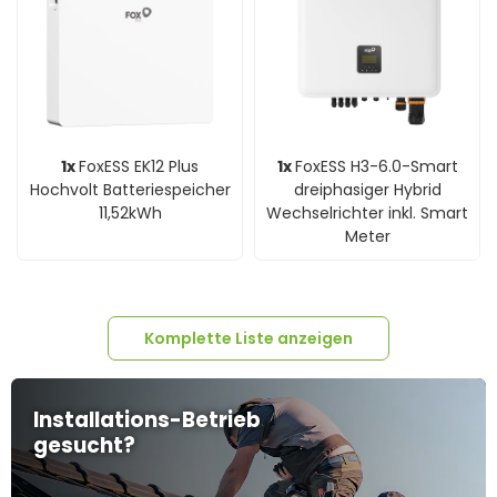
1x
FoxESS EK12 Plus
1x
FoxESS H3-6.0-Smart
Hochvolt Batteriespeicher
dreiphasiger Hybrid
11,52kWh
Wechselrichter inkl. Smart
Meter
Komplette Liste anzeigen
Installations-Betrieb
gesucht?
13x
Trina 465Wp Vertex
32x
Edelstahl 1.4016
13x
SILBERNE Aluminium-
100m
Solarkabel 6mm²