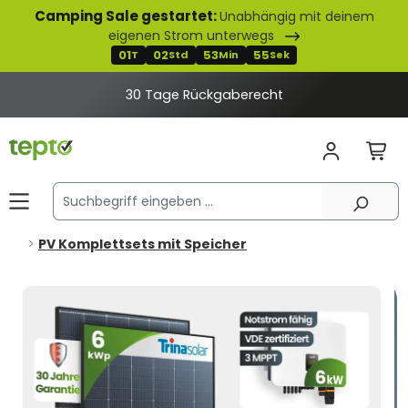
Camping Sale gestartet:
Unabhängig mit deinem
alt springen
eigenen Strom unterwegs
01
02
53
54
T
Std
Min
Sek
30 Tage Rückgaberecht
PV Komplettsets mit Speicher
Bildergalerie überspringen