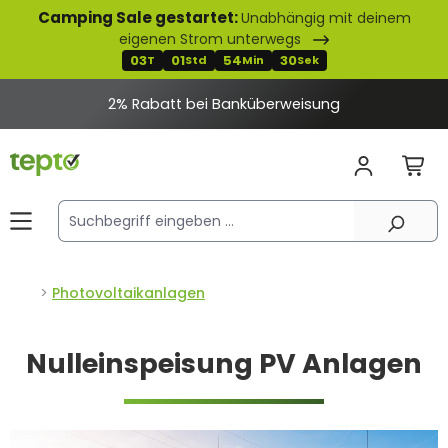
Camping Sale gestartet:
Unabhängig mit deinem
alt springen
eigenen Strom unterwegs
03
01
54
29
T
Std
Min
Sek
2% Rabatt bei Banküberweisung
Photovoltaikanlagen
Nulleinspeisung PV Anlagen