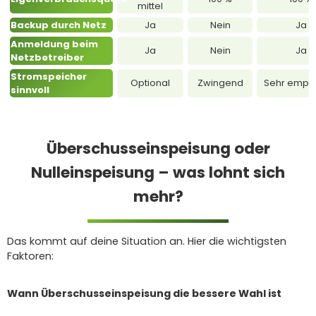
mittel
Backup durch Netz
Ja
Nein
Ja
Anmeldung beim
Ja
Nein
Ja
Netzbetreiber
Stromspeicher
Optional
Zwingend
Sehr empf
sinnvoll
Überschusseinspeisung oder
Nulleinspeisung – was lohnt sich
mehr?
Das kommt auf deine Situation an. Hier die wichtigsten
Faktoren:
Wann Überschusseinspeisung die bessere Wahl ist