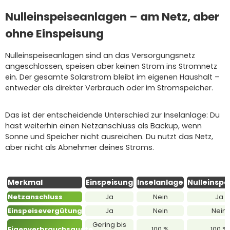
Nulleinspeiseanlagen – am Netz, aber
ohne Einspeisung
Nulleinspeiseanlagen sind an das Versorgungsnetz
angeschlossen, speisen aber keinen Strom ins Stromnetz
ein. Der gesamte Solarstrom bleibt im eigenen Haushalt –
entweder als direkter Verbrauch oder im Stromspeicher.
Das ist der entscheidende Unterschied zur Inselanlage: Du
hast weiterhin einen Netzanschluss als Backup, wenn
Sonne und Speicher nicht ausreichen. Du nutzt das Netz,
aber nicht als Abnehmer deines Stroms.
Merkmal
Einspeisung
Inselanlage
Nulleinspe
Netzanschluss
Ja
Nein
Ja
Einspeisevergütung
Ja
Nein
Nein
Gering bis
Eigenverbrauchsquote
100 %
100 %