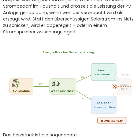
Strombedarf im Haushalt und drosselt die Leistung der PV
Anlage genau dann, wenn weniger verbraucht wird als
erzeugt wird. Statt den überschüssigen Solarstrom ins Netz
zu schicken, wird er abgeregelt – oder in einem
Stromspeicher zwischengelagert.
Energiefluss bei Nulleinspeisung
Haushalt
Direktverbrauch
Backup
AC
DC
Strom-
netz
PV-Module
Wechselrichter
AC
Speicher
Überschuss puffern
0 kWh ins Netz
Das Herzstück ist die sogenannte