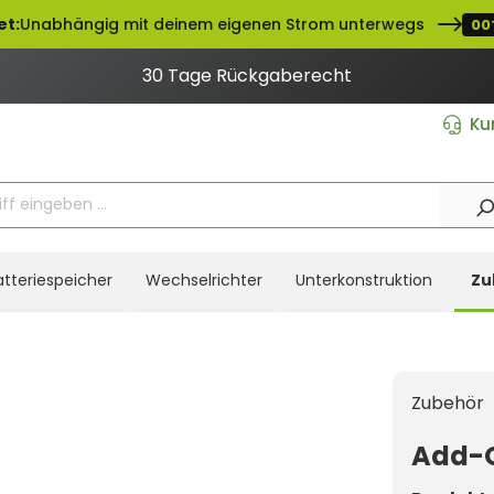
et:
Unabhängig mit deinem eigenen Strom unterwegs
00
30 Tage Rückgaberecht
Ku
atteriespeicher
Wechselrichter
Unterkonstruktion
Zu
Zubehör
Add-O