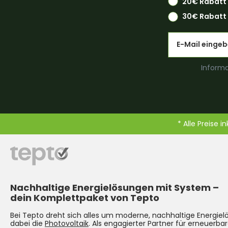
20€ Rabatt
30€ Rabatt 
Email
Informa
* Alle Preise i
Nachhaltige Energielösungen mit System –
dein Komplettpaket von Tepto
Bei Tepto dreht sich alles um moderne, nachhaltige Energie
dabei die
Photovoltaik
. Als engagierter Partner für erneuerbar