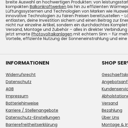
breite Auswahl an hochwertigen Produkten: von leistungsst
kompakten
Balkonkraftwerken
bis hin zu effizienten Wärmep
Lüftungssystemen und Technologien von Marken wie Huawei. Un
innovative Technologien zu fairen Preisen bereitzustellen – 
entlasten, deine Investition sichern und einen Beitrag zur Ene
nicht nur einzelne Artikel, sondern ein durchdachtes Komplet
Versand, Montage und Zubehör – alles in direkter Verbindun
jetzt smarte
Photovoltaikanlagen
mit echtem Sinn – für mehr
Vorteile, effiziente Nutzung der Sonneneinstrahlung und eine
INFORMATIONEN
SHOP SER
Widerrufsrecht
Geschaeftsk
Datenschutz
Angebotsanf
AGB
Kundenservi
Impressum
Abholstation
Batteriehinweise
Versand
Karriere / Stellenangebote
Bezahlung
Datenschutz-Einstellungen
Über Uns
Barrierefreitheitserklärung
Montage & In