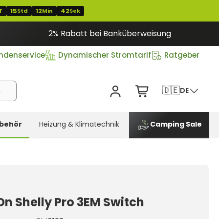
15
12
41
T
Std
Min
Sek
2% Rabatt bei Banküberweisung
ndenservice
Dynamischer Stromtarif
Ratgeber
🇩🇪
DE
behör
Heizung & Klimatechnik
Camping Sale
n Shelly Pro 3EM Switch