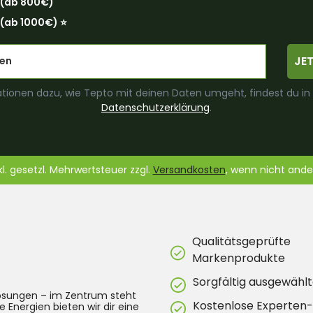
 (ab 800€)
(ab 1000€) ⭐️
JE
tionen dazu, wie Tepto mit deinen Daten umgeht, findest du in
Datenschutzerklärung
.
nkl. gesetzl. Mehrwertsteuer zzgl.
Versandkosten
, wenn nicht and
Qualitätsgeprüfte
Markenprodukte
Sorgfältig ausgewählt
lösungen – im Zentrum steht
Kostenlose Experten
e Energien bieten wir dir eine