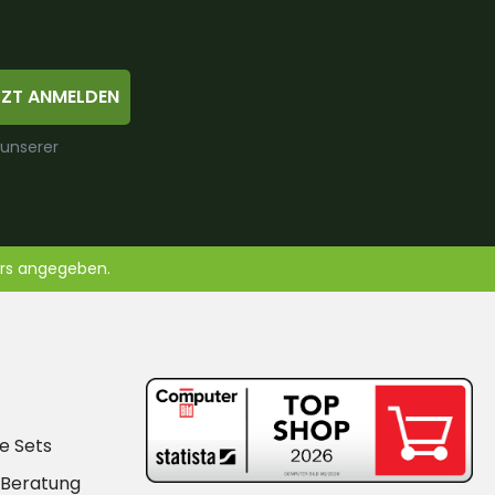
TZT ANMELDEN
 unserer
ers angegeben.
e Sets
-Beratung