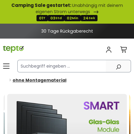
Camping Sale gestartet:
Unabhängig mit deinem
alt springen
eigenen Strom unterwegs
01
03
02
23
T
Std
Min
Sek
30 Tage Rückgaberecht
ohne Montagematerial
Bildergalerie überspringen