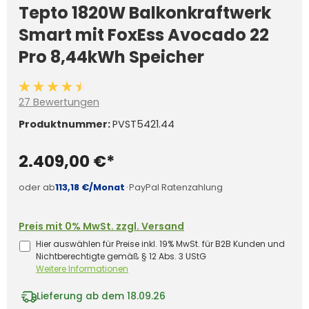
Tepto 1820W Balkonkraftwerk
Smart mit FoxEss Avocado 22
Pro 8,44kWh Speicher
Durchschnittliche Bewertung von 4.5 von 5 Sternen
27 Bewertungen
Produktnummer:
PVST5421.44
2.409,00 €*
oder ab
113,18 €/Monat
·
PayPal Ratenzahlung
Preis mit 0% MwSt. zzgl. Versand
Hier auswählen für Preise inkl. 19% MwSt. für B2B Kunden und
Nichtberechtigte gemäß § 12 Abs. 3 UStG
Weitere Informationen
Lieferung ab dem 18.09.26