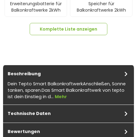
Erweiterungsbatterie für
Speicher für
Balkonkraftwerke 2kWh
Balkonkraftwerke 2kWh
Komplette Liste anzeigen
Beschreibung
4x
Trina 455Wp Vertex S+
4x
Verlängerungskabel
4x
Verlängerungskabel
Dein Tepto Smart BalkonkraftwerkAnschließen, Sonne
NEG9R.25 Glas-Glas
6mm² beidseitig
4mm² beidseitig
tanken, sparen.Das Smart Balkonkraftwerk von tepto
Fullblack
kompatibel mit MC4
kompatibel mit MC4
ist dein Einstieg in d…
Mehr
Solarkabel schwarz inkl.
Solarkabel schwarz inkl.
Stecker - 5m
Stecker - 3m
Technische Daten
Bewertungen