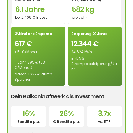
Amortisation
CO₂-Einsparung
6,1 Jahre
582 kg
bei 2.409 € Invest
pro Jahr
Ø Jährliche Ersparnis
Einsparung 20 Jahre
617 €
12.344 €
≈ 51 €/Monat
24.624 kWh
inkl. 5%
1. Jahr: 395 € (33
Strompreissteigerung/Ja
€/Monat)
hr
davon +227 € durch
Speicher
Dein Balkonkraftwerk als Investment
16%
26%
3.7x
Rendite p.a.
Ø Rendite p.a.
vs. ETF