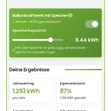
Balkonkraftwerk mit Speicher
✓ Aktiviert - 87% Eigenverbrauch!
Speicherkapazität
8.44 kWh
Info: Dein Speicher ist großzügig dimensioniert -
optimal für bewölkte Tage!
Deine Ergebnisse
Jahresertrag
Eigenverbrauch
1.293 kWh
87%
pro Jahr
1.129 kWh genutzt