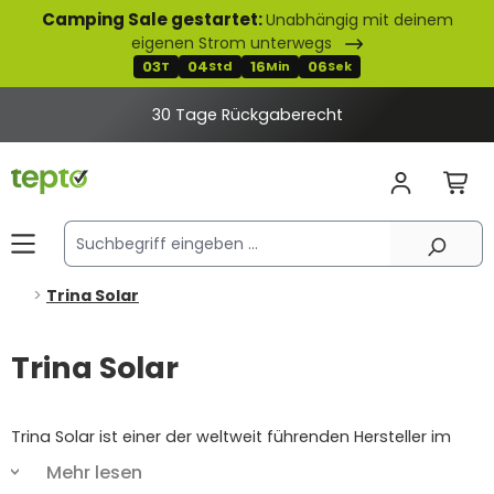
Camping Sale gestartet:
Unabhängig mit deinem
alt springen
eigenen Strom unterwegs
03
04
16
05
T
Std
Min
Sek
30 Tage Rückgaberecht
Trina Solar
Trina Solar
Trina Solar ist einer der weltweit führenden Hersteller im
Bereich der Solarenergie und gilt als Mittelpunkt für
Mehr lesen
technologische Innovation, Effizienz und Nachhaltigkeit.