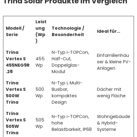
Trina Solar Produkte im Vergleich
Leist
Modell /
ung
Technologie /
Ideal für…
Serie
(Wp
Besonderheit
)
Trina
N-Typ i-TOPCon,
Einfamilienhäu
Vertex S
455
Half-Cut,
ser & kleine PV-
455NEG9R
Wp
Doppelglas-
Anlagen
.28
Modul
Trina
N-Typ i, Multi-
Vertex S
500
Busbar,
Dächer mit
500W
Wp
kompaktes
wenig Fläche
Trina
Design
Trina
N-Typ i-TOPCon,
Wohngebäude
Vertex S
505
hohe
& Hybrid-
505W
Wp
Belastbarkeit, IP68
Systeme
Trina