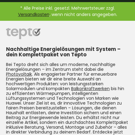
* Alle Preise inkl. gesetzl. Mehrwertsteuer zzgl.
Versandkosten
, wenn nicht anders angegeben.
Nachhaltige Energielösungen mit System –
dein Komplettpaket von Tepto
Bei Tepto dreht sich alles um moderne, nachhaltige
Energielösungen – im Zentrum steht dabei die
Photovoltaik
. Als engagierter Partner für erneuerbare
Energien bieten wir dir eine breite Auswahl an
hochwertigen Produkten: von leistungsstarken
Solarmodulen und kompakten
Balkonkraftwerken
bis hin
zu effizienten Wärmepumpen, intelligenten
Lüftungssystemen und Technologien von Marken wie
Huawei. Unser Ziel ist es, dir innovative Technologien zu
fairen Preisen bereitzustellen – Lösungen, die deinen
Haushalt entlasten, deine Investition sichern und einen
Beitrag zur Energiewende leisten. Du erhältst nicht nur
einzelne Artikel, sondern ein durchdachtes Komplettpaket
inklusive Beratung, Versand, Montage und Zubehör – alles
in direkter Verbindung zu deinem Bedarf. Entdecke jetzt