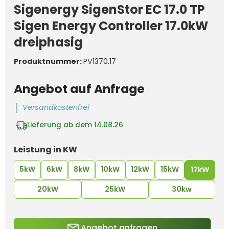
Sigenergy SigenStor EC 17.0 TP
Sigen Energy Controller 17.0kW
dreiphasig
Produktnummer:
PV1370.17
Angebot auf Anfrage
Versandkostenfrei
Lieferung ab dem 14.08.26
auswählen
Leistung in KW
5kW
6kW
8kW
10kW
12kW
15kW
17kW
20kW
25kW
30kw
Angebot anfragen