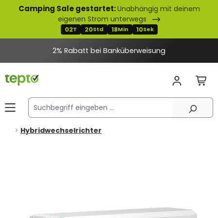
Camping Sale gestartet:
Unabhängig mit deinem
alt springen
eigenen Strom unterwegs
02
20
18
09
T
Std
Min
Sek
2% Rabatt bei Banküberweisung
Hybridwechselrichter
Bildergalerie überspringen