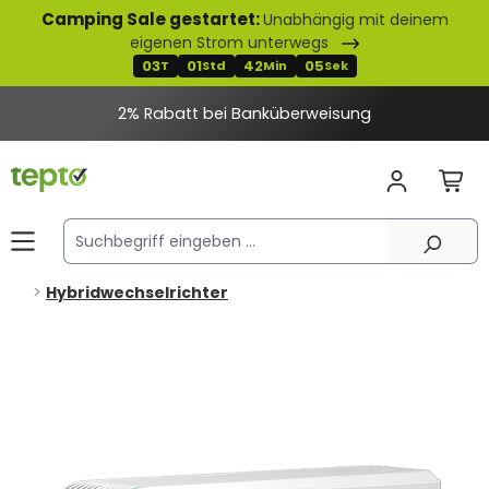
Camping Sale gestartet:
Unabhängig mit deinem
alt springen
eigenen Strom unterwegs
03
01
42
04
T
Std
Min
Sek
tt bei Banküberweisung
Hybridwechselrichter
Bildergalerie überspringen