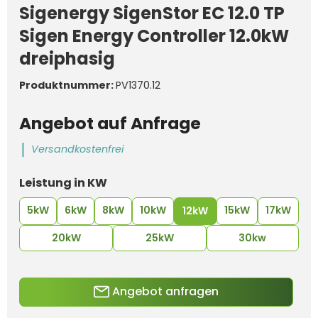
Sigenergy SigenStor EC 12.0 TP
Sigen Energy Controller 12.0kW
dreiphasig
Produktnummer:
PV1370.12
Angebot auf Anfrage
Versandkostenfrei
auswählen
Leistung in KW
5kW
6kW
8kW
10kW
15kW
17kW
12kW
20kW
25kW
30kw
Angebot anfragen