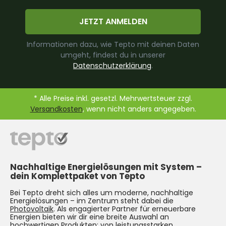
JETZT ANMELDEN
Informationen dazu, wie Tepto mit deinen Daten
umgeht, findest du in unserer
Datenschutzerklärung
.
* Alle Preise inkl. gesetzl. Mehrwertsteuer zzgl.
Versandkosten
, wenn nicht anders angegeben.
Nachhaltige Energielösungen mit System –
dein Komplettpaket von Tepto
Bei Tepto dreht sich alles um moderne, nachhaltige
Energielösungen – im Zentrum steht dabei die
Photovoltaik
. Als engagierter Partner für erneuerbare
Energien bieten wir dir eine breite Auswahl an
hochwertigen Produkten: von leistungsstarken