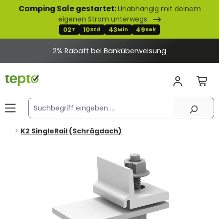
Camping Sale gestartet:
Unabhängig mit deinem
alt springen
eigenen Strom unterwegs
02
10
43
48
T
Std
Min
Sek
2% Rabatt bei Banküberweisung
K2 SingleRail (Schrägdach)
Bildergalerie überspringen