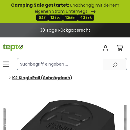
Camping Sale gestartet:
Unabhängig mit deinem
alt springen
eigenen Strom unterwegs
02
12
12
43
T
Std
Min
Sek
30 Tage Rückgaberecht
K2 SingleRail (Schrägdach)
Bildergalerie überspringen