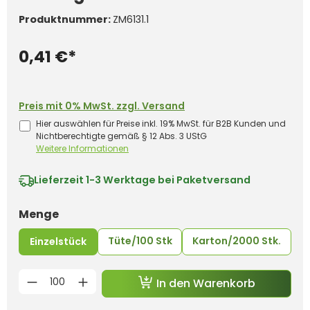
Produktnummer:
ZM6131.1
0,41 €*
Preis mit 0% MwSt. zzgl. Versand
Hier auswählen für Preise inkl. 19% MwSt. für B2B Kunden und
Nichtberechtigte gemäß § 12 Abs. 3 UStG
Weitere Informationen
Lieferzeit
1-3 Werktage bei Paketversand
auswählen
Menge
Tüte/100 Stk
Karton/2000 Stk.
Einzelstück
Produkt Anzahl: Gib den gewünschten 
In den Warenkorb