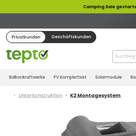
pringen
Zur Hauptnavigation springen
Camping Sale gestarte
Geschäftskunden
Privatkunden
Balkonkraftwerke
PV Komplettset
Solarmodule
Ba
Unterkonstruktion
K2 Montagesystem
Bildergalerie überspringen