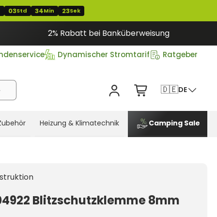
03
34
22
T
Std
Min
Sek
2% Rabatt bei Banküberweisung
ndenservice
Dynamischer Stromtarif
Ratgeber
🇩🇪
DE
Zubehör
Heizung & Klimatechnik
Camping Sale
struktion
04922 Blitzschutzklemme 8mm