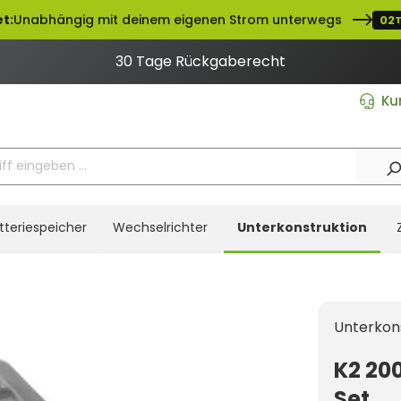
t:
Unabhängig mit deinem eigenen Strom unterwegs
02
30 Tage Rückgaberecht
Ku
tteriespeicher
Wechselrichter
Unterkonstruktion
Unterkon
K2 20
Set