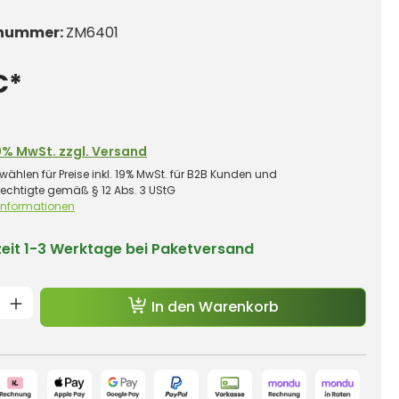
nummer:
ZM6401
€*
0% MwSt. zzgl. Versand
wählen für Preise inkl. 19% MwSt. für B2B Kunden und
rechtigte gemäß § 12 Abs. 3 UStG
 Informationen
zeit
1-3 Werktage bei Paketversand
t Anzahl: Gib den gewünschten Wert e
In den Warenkorb