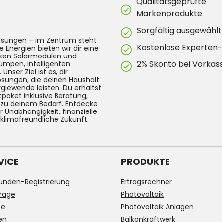
Qualitätsgeprüfte
Markenprodukte
Sorgfältig ausgewählt
lösungen – im Zentrum steht
Kostenlose Experten
e Energien bieten wir dir eine
arken Solarmodulen und
2% Skonto bei Vorkas
umpen, intelligenten
ser Ziel ist es, dir
Lösungen, die deinen Haushalt
rgiewende leisten. Du erhältst
tpaket inklusive Beratung,
g zu deinem Bedarf. Entdecke
 Unabhängigkeit, finanzielle
 klimafreundliche Zukunft.
VICE
PRODUKTE
unden-Registrierung
Ertragsrechner
rage
Photovoltaik
ce
Photovoltaik Anlagen
en
Balkonkraftwerk