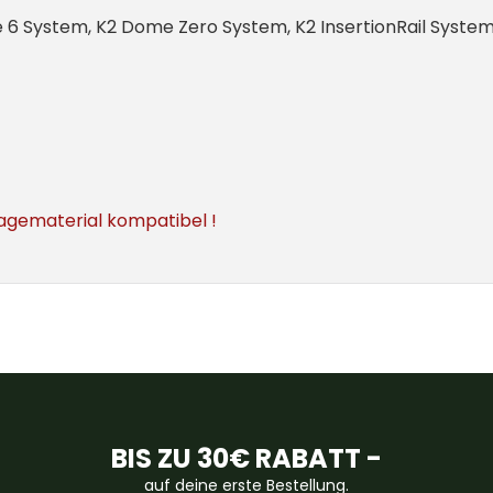
 System, K2 Dome Zero System, K2 InsertionRail System, K
tagematerial kompatibel
!
BIS ZU 30€ RABATT -
auf deine erste Bestellung.