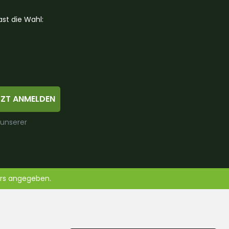
st die Wahl:
TZT ANMELDEN
 unserer
ers angegeben.