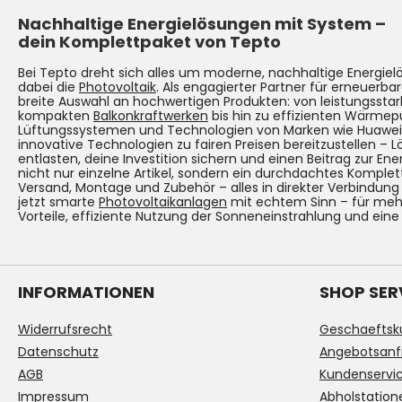
Nachhaltige Energielösungen mit System –
dein Komplettpaket von Tepto
Bei Tepto dreht sich alles um moderne, nachhaltige Energie
dabei die
Photovoltaik
. Als engagierter Partner für erneuerbar
breite Auswahl an hochwertigen Produkten: von leistungsst
kompakten
Balkonkraftwerken
bis hin zu effizienten Wärmep
Lüftungssystemen und Technologien von Marken wie Huawei. Un
innovative Technologien zu fairen Preisen bereitzustellen – 
entlasten, deine Investition sichern und einen Beitrag zur Ene
nicht nur einzelne Artikel, sondern ein durchdachtes Komplet
Versand, Montage und Zubehör – alles in direkter Verbindun
jetzt smarte
Photovoltaikanlagen
mit echtem Sinn – für mehr
Vorteile, effiziente Nutzung der Sonneneinstrahlung und eine
INFORMATIONEN
SHOP SER
Widerrufsrecht
Geschaeftsk
Datenschutz
Angebotsanf
AGB
Kundenservi
Impressum
Abholstation