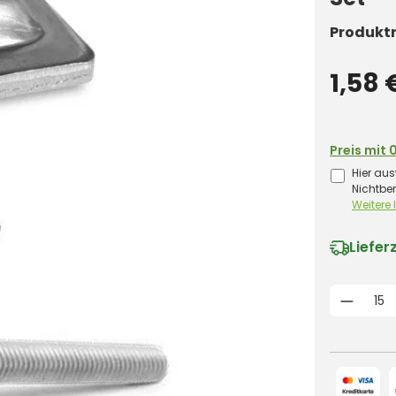
Produkt
1,58 
Preis mit 
Hier aus
Nichtbe
Weitere
Liefer
Produk