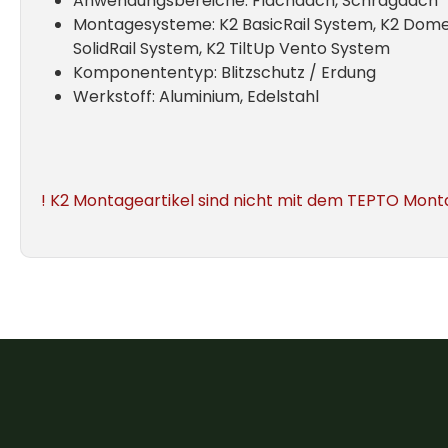
Anwendungsbereiche: Flachdach, Schrägdach
Montagesysteme: K2 BasicRail System, K2 Dome 6
SolidRail System, K2 TiltUp Vento System
Komponententyp: Blitzschutz / Erdung
Werkstoff: Aluminium, Edelstahl
!
K2
Montageartikel
sind nicht mit dem TEPTO Mon