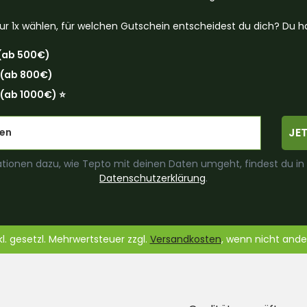
ur 1x wählen, für welchen Gutschein entscheidest du dich? Du ha
(ab 500€)
 (ab 800€)
(ab 1000€) ⭐️
JE
tionen dazu, wie Tepto mit deinen Daten umgeht, findest du in
Datenschutzerklärung
.
nkl. gesetzl. Mehrwertsteuer zzgl.
Versandkosten
, wenn nicht and