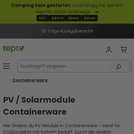
Camping Sale gestartet:
Unabhängig mit deinem
alt springen
eigenen Strom unterwegs
00
06
16
01
T
Std
Min
Sek
30 Tage Rückgaberecht
Containerware
PV / Solarmodule
Containerware
Hier findest du PV-Module in Containerware – ideal für
Großprojekte mit hohem Bedarf. Durch die direkte