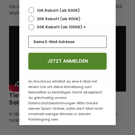
Die revolutionäre ABC-Technologie liefert bis zu 425
10€ Rabatt (ab 500€)
Watt Leistung und fast 24% Wirkungsgrad.
20€ Rabatt (ab 800€)
30€ Rabatt (ab 1000€) ⭐️
Email
JETZT ANMELDEN
Im Anschluss erhältst du eine E-Mail mit
einem Link um deine Anmeldung zum
Newsletter zu bestätigen. Damit akzeptierst
Tiefgründige Einblicke in
du gleichzeitig unsere
Solarmodule
Datenschutzbestimmungen. Bitte checke
deinen Spam-Ordner, sollte die E-Mail nicht
In diesem Video zeigen wir euch, wie Solarmodule
innerhalb weniger Minuten in deinem
Posteingang sein.
funktionieren!