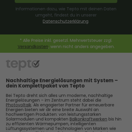
Informationen dazu, wie Tepto mit deinen Daten
umgeht, findest du in unserer
Datenschutzerklärung
.
* Alle Preise inkl. gesetzl. Mehrwertsteuer zzgl.
Versandkosten
, wenn nicht anders angegeben.
Nachhaltige Energielösungen mit System –
dein Komplettpaket von Tepto
Bei Tepto dreht sich alles um moderne, nachhaltige
Energielösungen – im Zentrum steht dabei die
Photovoltaik
. Als engagierter Partner für erneuerbare
Energien bieten wir dir eine breite Auswahl an
hochwertigen Produkten: von leistungsstarken
Solarmodulen und kompakten
Balkonkraftwerken
bis hin
zu effizienten Wärmepumpen, intelligenten
Lüftungssystemen und Technologien von Marken wie