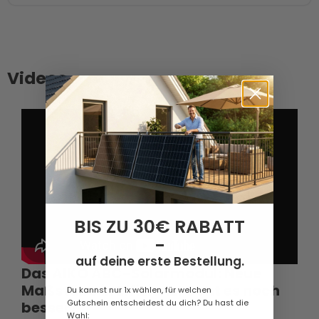
Videos
BIS ZU 30€ RABATT
-
auf deine erste Bestellung.
Das AIKO ABC-Solarmodul: Neue
Maßstäbe in Effizienz! Geht es noch
Du kannst nur 1x wählen, für welchen
Gutschein entscheidest du dich? Du hast die
besser?
Wahl: