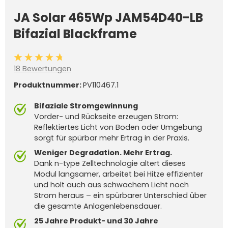
JA Solar 465Wp JAM54D40-LB
Bifazial Blackframe
Durchschnittliche Bewertung von 4.6 von 5 Sternen
18 Bewertungen
Produktnummer:
PV110467.1
Bifaziale Stromgewinnung
Vorder- und Rückseite erzeugen Strom:
Reflektiertes Licht von Boden oder Umgebung
sorgt für spürbar mehr Ertrag in der Praxis.
Weniger Degradation. Mehr Ertrag.
Dank n-type Zelltechnologie altert dieses
Modul langsamer, arbeitet bei Hitze effizienter
und holt auch aus schwachem Licht noch
Strom heraus – ein spürbarer Unterschied über
die gesamte Anlagenlebensdauer.
25 Jahre Produkt- und 30 Jahre