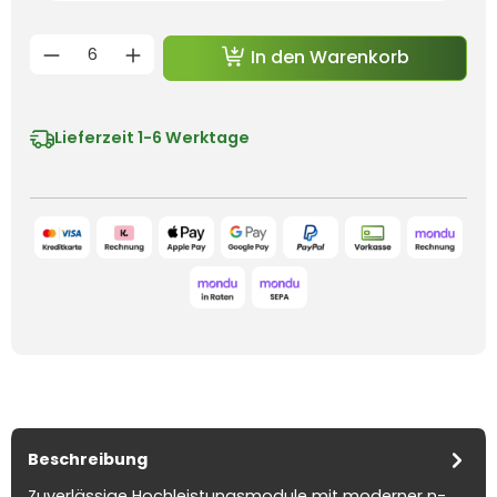
Produkt Anzahl: Gib den gewünschten 
In den Warenkorb
Lieferzeit
1-6 Werktage
Beschreibung
Zuverlässige Hochleistungsmodule mit moderner n-