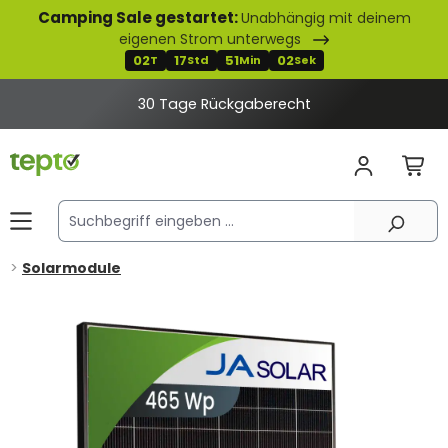
Camping Sale gestartet:
Unabhängig mit deinem
alt springen
eigenen Strom unterwegs
02
17
51
02
T
Std
Min
Sek
30 Tage Rückgaberecht
Solarmodule
Bildergalerie überspringen