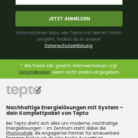
JETZT ANMELDEN
Informationen dazu, wie Tepto mit deinen Daten
umgeht, findest du in unserer
Datenschutzerklärung
.
* Alle Preise inkl. gesetzl. Mehrwertsteuer zzgl.
Versandkosten
, wenn nicht anders angegeben.
Nachhaltige Energielösungen mit System –
dein Komplettpaket von Tepto
Bei Tepto dreht sich alles um moderne, nachhaltige
Energielösungen – im Zentrum steht dabei die
Photovoltaik
. Als engagierter Partner für erneuerbare
Energien bieten wir dir eine breite Auswahl an