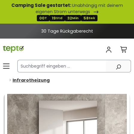
Camping Sale gestartet:
Unabhängig mit deinem
alt springen
eigenen Strom unterwegs
00
19
32
57
T
Std
Min
Sek
30 Tage Rückgaberecht
Infrarotheizung
Bildergalerie überspringen