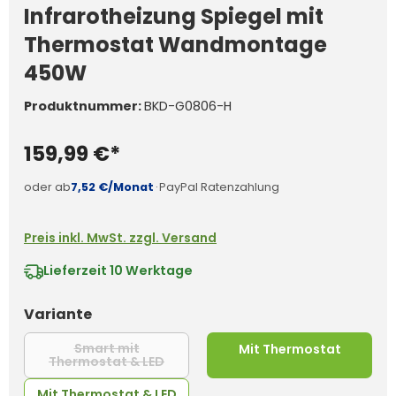
Infrarotheizung Spiegel mit
Thermostat Wandmontage
450W
Produktnummer:
BKD-G0806-H
159,99 €*
oder ab
7,52 €/Monat
·
PayPal Ratenzahlung
Preis inkl. MwSt. zzgl. Versand
Lieferzeit
10 Werktage
auswählen
Variante
Smart mit
Mit Thermostat
Thermostat & LED
(Diese Option ist zurzeit nicht verfügba
Mit Thermostat & LED