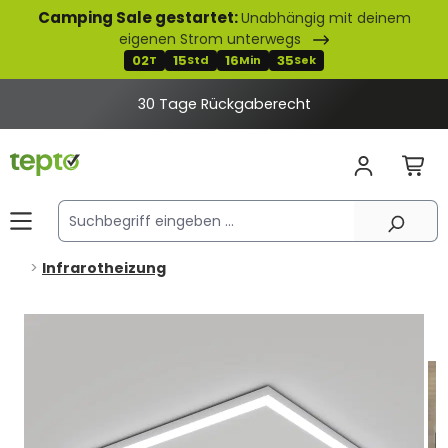
Camping Sale gestartet:
Unabhängig mit deinem
alt springen
eigenen Strom unterwegs
02
15
16
34
T
Std
Min
Sek
30 Tage Rückgaberecht
Infrarotheizung
Bildergalerie überspringen