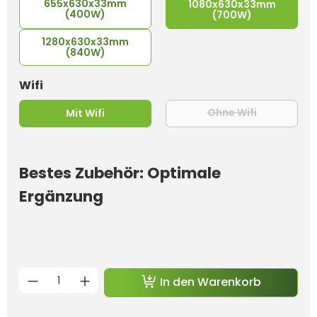
655x630x33mm
1080x630x33mm
(400W)
(700W)
1280x630x33mm
(840W)
auswählen
Wifi
Ohne Wifi
Mit Wifi
(Diese Option
Bestes Zubehör: Optimale
Ergänzung
Produkt Anzahl: Gib den gewünschten 
In den Warenkorb