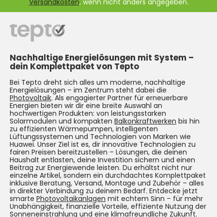
Versandkosten
, wenn nicht anders angegeben.
Nachhaltige Energielösungen mit System –
dein Komplettpaket von Tepto
Bei Tepto dreht sich alles um moderne, nachhaltige
Energielösungen – im Zentrum steht dabei die
Photovoltaik
. Als engagierter Partner für erneuerbare
Energien bieten wir dir eine breite Auswahl an
hochwertigen Produkten: von leistungsstarken
Solarmodulen und kompakten
Balkonkraftwerken
bis hin
zu effizienten Wärmepumpen, intelligenten
Lüftungssystemen und Technologien von Marken wie
Huawei. Unser Ziel ist es, dir innovative Technologien zu
fairen Preisen bereitzustellen – Lösungen, die deinen
Haushalt entlasten, deine Investition sichern und einen
Beitrag zur Energiewende leisten. Du erhältst nicht nur
einzelne Artikel, sondern ein durchdachtes Komplettpaket
inklusive Beratung, Versand, Montage und Zubehör – alles
in direkter Verbindung zu deinem Bedarf. Entdecke jetzt
smarte
Photovoltaikanlagen
mit echtem Sinn – für mehr
Unabhängigkeit, finanzielle Vorteile, effiziente Nutzung der
Sonneneinstrahlung und eine klimafreundliche Zukunft.