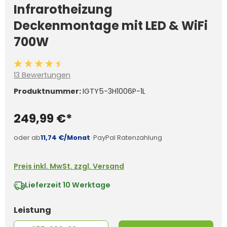
Infrarotheizung
Deckenmontage mit LED & WiFi
700W
Durchschnittliche Bewertung von 4.3 von 5 Sternen
13 Bewertungen
Produktnummer:
IGTY5-3H1006P-1L
249,99 €*
oder ab
11,74 €/Monat
·
PayPal Ratenzahlung
Preis inkl. MwSt. zzgl. Versand
Lieferzeit
10 Werktage
auswählen
Leistung