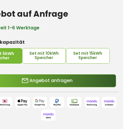
bot auf Anfrage
zeit
1-6 Werktage
auswählen
rkapazität
Set mit 10kWh
Set mit 15kWh
it 5kWh
Speicher
Speicher
icher
Angebot anfragen