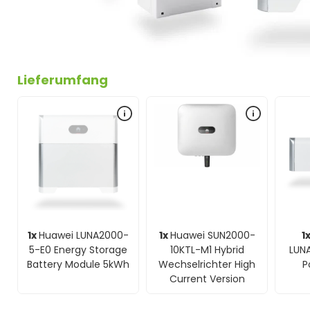
Lieferumfang
1x
Huawei LUNA2000-
1x
Huawei SUN2000-
1
5-E0 Energy Storage
10KTL-M1 Hybrid
LUN
Battery Module 5kWh
Wechselrichter High
P
Current Version