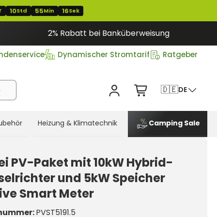
10
55
15
T
Std
Min
Sek
2% Rabatt bei Banküberweisung
ndenservice
Dynamischer Stromtarif
Ratgeber
🇩🇪
DE
ubehör
Heizung & Klimatechnik
Camping Sale
i PV-Paket mit 10kW Hybrid-
elrichter und 5kW Speicher
sive Smart Meter
nummer:
PVST5191.5