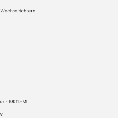
i Wechselrichtern
er - 10KTL-M1
kW