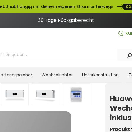
et:
Unabhängig mit deinem eigenen Strom unterwegs
02
30 Tage Rückgaberecht
Ku
Batteriespeicher
Wechselrichter
Unterkonstruktion
Z
Huawe
Wechs
inklu
Produkt