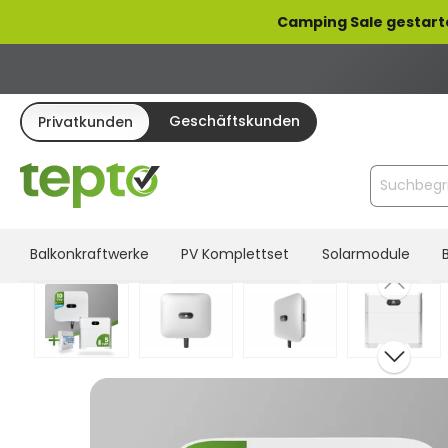
pringen
Zur Hauptnavigation springen
Camping Sale gestart
Geschäftskunden
Privatkunden
Balkonkraftwerke
PV Komplettset
Solarmodule
Bildergalerie überspringen