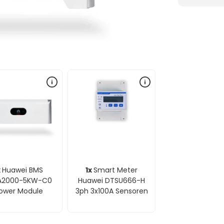
x
Huawei BMS
1x
Smart Meter
A2000-5KW-C0
Huawei DTSU666-H
ower Module
3ph 3x100A Sensoren