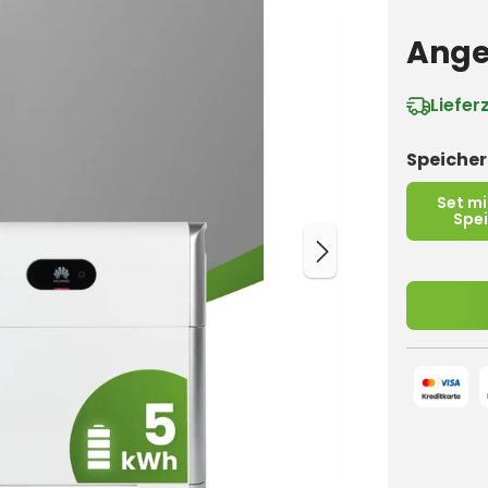
Ange
Liefer
Speiche
Set m
Spe