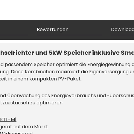
Bewertungen
Downloa
selrichter und 5kW Speicher inklusive Sma
d passendem Speicher optimiert die Energiegewinnung au
lung. Diese Kombination maximiert die Eigenversorgung u
gkeit in einem kompakten PV-Paket.
und Überwachung des Energieverbrauchs und -überschusse
tzaustausch zu optimieren.
0KTL-M1
dgerät auf dem Markt
 Wirkungsgrad