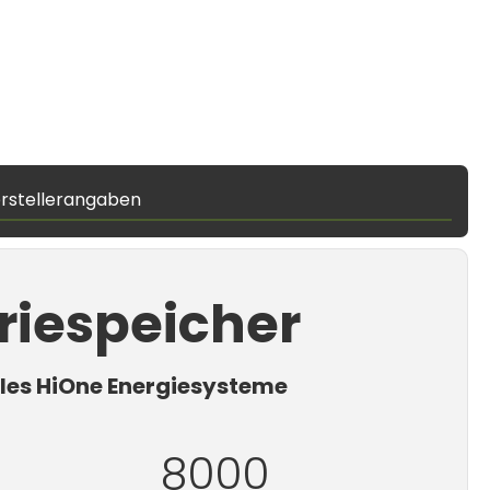
rstellerangaben
riespeicher
iles HiOne Energiesysteme
8000