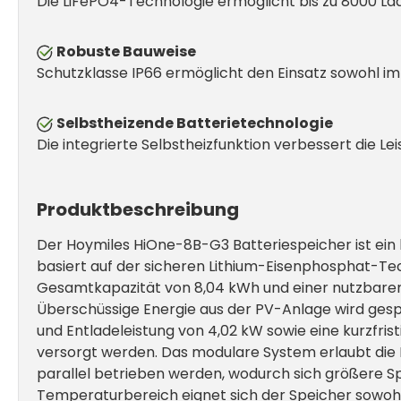
Die LiFePO4-Technologie ermöglicht bis zu 8000 Lade
Robuste Bauweise
Schutzklasse IP66 ermöglicht den Einsatz sowohl im
Selbstheizende Batterietechnologie
Die integrierte Selbstheizfunktion verbessert die L
Produktbeschreibung
Der Hoymiles HiOne-8B-G3 Batteriespeicher ist ein
basiert auf der sicheren Lithium-Eisenphosphat-Techn
Gesamtkapazität von 8,04 kWh und einer nutzbaren 
Überschüssige Energie aus der PV-Anlage wird gesp
und Entladeleistung von 4,02 kW sowie eine kurzfris
versorgt werden. Das modulare System erlaubt die 
parallel betrieben werden, wodurch sich größere Sp
Temperaturbereich eignet sich der Speicher sowohl f