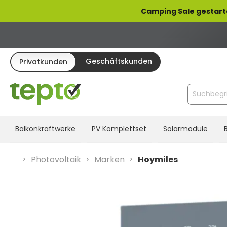
pringen
Zur Hauptnavigation springen
Camping Sale gestart
Geschäftskunden
Privatkunden
Balkonkraftwerke
PV Komplettset
Solarmodule
Photovoltaik
Marken
Hoymiles
Bildergalerie überspringen