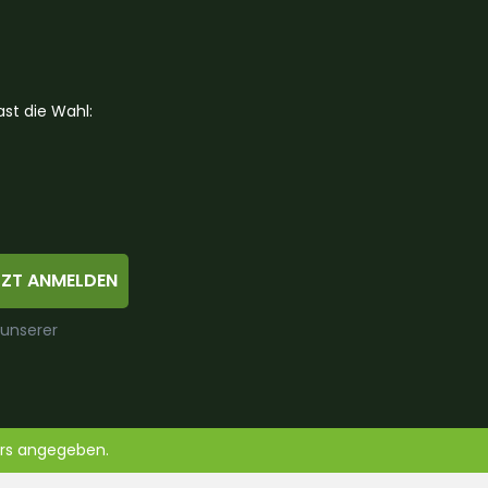
st die Wahl:
TZT ANMELDEN
 unserer
ers angegeben.