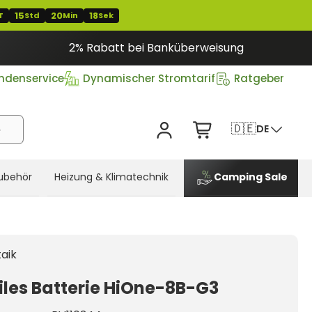
15
20
17
T
Std
Min
Sek
2% Rabatt bei Banküberweisung
ndenservice
Dynamischer Stromtarif
Ratgeber
🇩🇪
DE
ubehör
Heizung & Klimatechnik
Camping Sale
aik
les Batterie HiOne-8B-G3