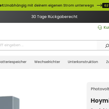
et:
Unabhängig mit deinem eigenen Strom unterwegs
02
30 Tage Rückgaberecht
Ku
Batteriespeicher
Wechselrichter
Unterkonstruktion
Z
Photovolt
Hoymi