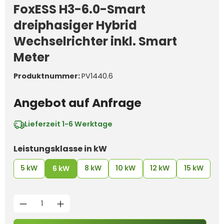
FoxESS H3-6.0-Smart
dreiphasiger Hybrid
Wechselrichter inkl. Smart
Meter
Produktnummer:
PV1440.6
Angebot auf Anfrage
Lieferzeit
1-6 Werktage
auswählen
Leistungsklasse in kW
5 kW
8 kW
10 kW
12 kW
15 kW
6 kW
Produkt Anzahl: Gib den g