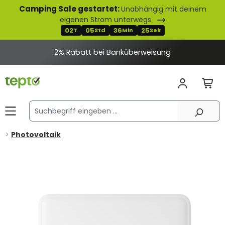
Camping Sale gestartet:
Unabhängig mit deinem
alt springen
eigenen Strom unterwegs
02
05
36
25
T
Std
Min
Sek
2% Rabatt bei Banküberweisung
Photovoltaik
Bildergalerie überspringen