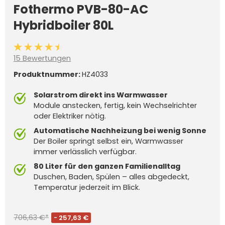
Fothermo PVB-80-AC
Hybridboiler 80L
Durchschnittliche Bewertung von 4.4 von 5 Sternen
15 Bewertungen
Produktnummer:
HZ4033
Solarstrom direkt ins Warmwasser
Module anstecken, fertig, kein Wechselrichter
oder Elektriker nötig.
Automatische Nachheizung bei wenig Sonne
Der Boiler springt selbst ein, Warmwasser
immer verlässlich verfügbar.
80 Liter für den ganzen Familienalltag
Duschen, Baden, Spülen – alles abgedeckt,
Temperatur jederzeit im Blick.
706,63 €*
- 257,63 €