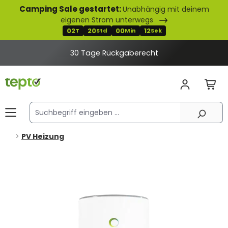
Camping Sale gestartet:
Unabhängig mit deinem
alt springen
eigenen Strom unterwegs
02
20
00
11
T
Std
Min
Sek
30 Tage Rückgaberecht
PV Heizung
Bildergalerie überspringen