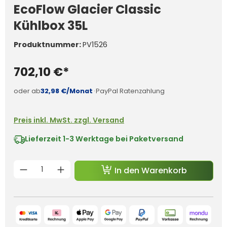
EcoFlow Glacier Classic
Kühlbox 35L
Produktnummer:
PV1526
702,10 €*
oder ab
32,98 €/Monat
·
PayPal Ratenzahlung
Preis inkl. MwSt. zzgl. Versand
Lieferzeit
1-3 Werktage bei Paketversand
Produkt Anzahl: Gib den gewünschten 
In den Warenkorb