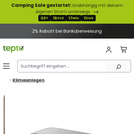
Camping Sale gestartet:
Unabhängig mit deinem
alt springen
eigenen Strom unterwegs
03
15
17
10
T
Std
Min
Sek
ei Banküberweisung
Klimaanlagen
Bildergalerie überspringen