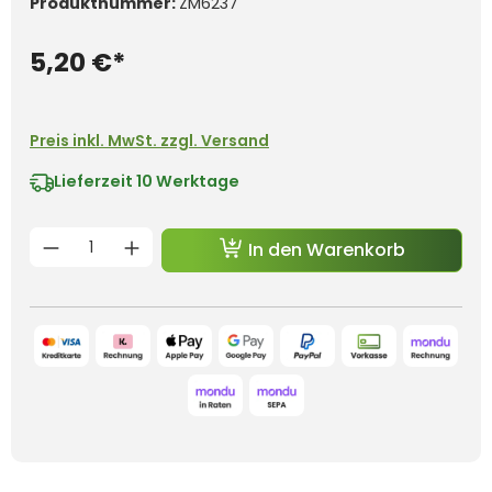
Produktnummer:
ZM6237
5,20 €*
Preis inkl. MwSt. zzgl. Versand
Lieferzeit
10 Werktage
Produkt Anzahl: Gib den gewünschten 
In den Warenkorb