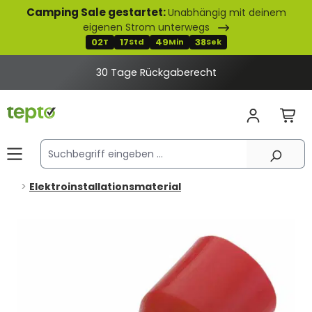
Camping Sale gestartet:
Unabhängig mit deinem
alt springen
eigenen Strom unterwegs
02
17
49
38
T
Std
Min
Sek
30 Tage Rückgaberecht
Elektroinstallationsmaterial
Bildergalerie überspringen