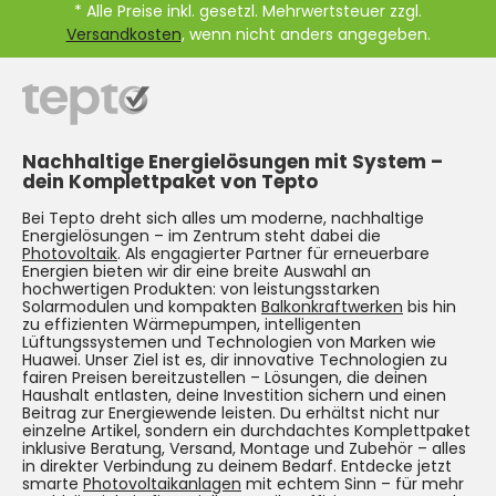
* Alle Preise inkl. gesetzl. Mehrwertsteuer zzgl.
Versandkosten
, wenn nicht anders angegeben.
Nachhaltige Energielösungen mit System –
dein Komplettpaket von Tepto
Bei Tepto dreht sich alles um moderne, nachhaltige
Energielösungen – im Zentrum steht dabei die
Photovoltaik
. Als engagierter Partner für erneuerbare
Energien bieten wir dir eine breite Auswahl an
hochwertigen Produkten: von leistungsstarken
Solarmodulen und kompakten
Balkonkraftwerken
bis hin
zu effizienten Wärmepumpen, intelligenten
Lüftungssystemen und Technologien von Marken wie
Huawei. Unser Ziel ist es, dir innovative Technologien zu
fairen Preisen bereitzustellen – Lösungen, die deinen
Haushalt entlasten, deine Investition sichern und einen
Beitrag zur Energiewende leisten. Du erhältst nicht nur
einzelne Artikel, sondern ein durchdachtes Komplettpaket
inklusive Beratung, Versand, Montage und Zubehör – alles
in direkter Verbindung zu deinem Bedarf. Entdecke jetzt
smarte
Photovoltaikanlagen
mit echtem Sinn – für mehr