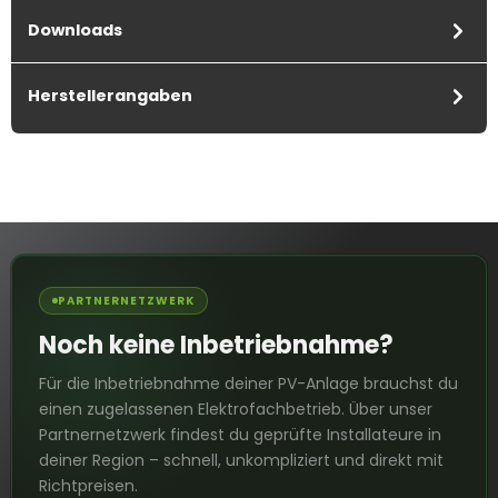
Downloads
Herstellerangaben
PARTNERNETZWERK
Noch keine Inbetriebnahme?
Für die Inbetriebnahme deiner PV-Anlage brauchst du
einen zugelassenen Elektrofachbetrieb. Über unser
Partnernetzwerk findest du geprüfte Installateure in
deiner Region – schnell, unkompliziert und direkt mit
Richtpreisen.