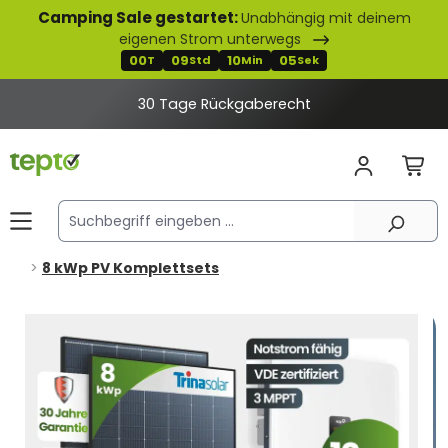
Camping Sale gestartet:
Unabhängig mit deinem
alt springen
eigenen Strom unterwegs
00
09
10
04
T
Std
Min
Sek
30 Tage Rückgaberecht
8 kWp PV Komplettsets
Bildergalerie überspringen