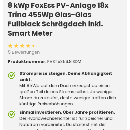
8 kWp FoxEss PV-Anlage 18x
Trina 455Wp Glas-Glas
Fullblack Schrägdach inkl.
Smart Meter
Durchschnittliche Bewertung von 4.6 von 5 Sternen
5 Bewertungen
Produktnummer:
PVST5356.8.SDM
Strompreise steigen. Deine Abhängigkeit
sinkt.
Mit 8 kWp auf dem Dach erzeugst du einen
großen Teil deines Stroms selbst. Je weniger
Strom du zukaufst, desto weniger treffen dich
künftige Preiserhöhungen.
Einmal investieren. Über Jahre profitieren.
Der Hybridwechselrichter ist für Speicher und
Notstrom vorbereitet. Du startest mit der