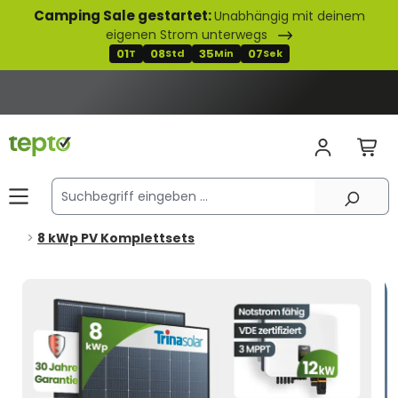
Camping Sale gestartet:
Unabhängig mit deinem
alt springen
eigenen Strom unterwegs
01
08
35
06
T
Std
Min
Sek
8 kWp PV Komplettsets
Bildergalerie überspringen