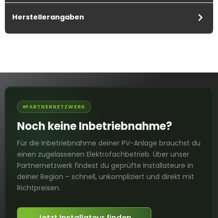
Herstellerangaben
PARTNERNETZWERK
Noch keine Inbetriebnahme?
Für die Inbetriebnahme deiner PV-Anlage brauchst du
einen zugelassenen Elektrofachbetrieb. Über unser
Partnernetzwerk findest du geprüfte Installateure in
deiner Region – schnell, unkompliziert und direkt mit
Richtpreisen.
Jetzt Installateur finden