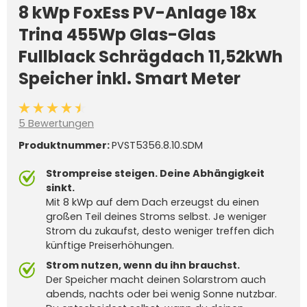
8 kWp FoxEss PV-Anlage 18x
Trina 455Wp Glas-Glas
Fullblack Schrägdach 11,52kWh
Speicher inkl. Smart Meter
Durchschnittliche Bewertung von 4.6 von 5 Sternen
5 Bewertungen
Produktnummer:
PVST5356.8.10.SDM
Strompreise steigen. Deine Abhängigkeit
sinkt.
Mit 8 kWp auf dem Dach erzeugst du einen
großen Teil deines Stroms selbst. Je weniger
Strom du zukaufst, desto weniger treffen dich
künftige Preiserhöhungen.
Strom nutzen, wenn du ihn brauchst.
Der Speicher macht deinen Solarstrom auch
abends, nachts oder bei wenig Sonne nutzbar.