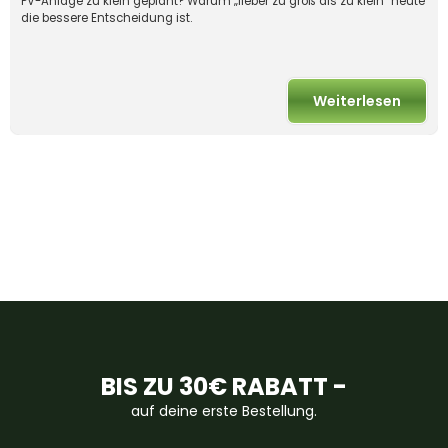
PV-Anlage zu klein geplant? Warum „lieber zu groß als zu klein“ heute
die bessere Entscheidung ist.
Weiterlesen
BIS ZU 30€ RABATT -
auf deine erste Bestellung.