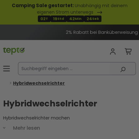
Camping Sale gestartet:
Unabhängig mit deinem
alt springen
eigenen Strom unterwegs
02
19
42
24
T
Std
Min
Sek
2% Rabatt bei Banküberweisung
Hybridwechselrichter
Hybridwechselrichter
Hybridwechselrichter machen
deine
Photovoltaikanlage
noch flexibler und effizienter. Sie
Mehr lesen
wandeln Solarenergie in nutzbaren Strom um und
ermöglichen zusätzlich die nahtlose Integration von
PV-