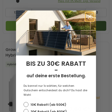
Preis mit 0% MwSt. zzgl. Versand
12 KW
17 KW
25 KW
+2
Zum Produkt
Growatt MOD 15KTL3-HU 3-Phasen
Hybridwechselrichter
BIS ZU 30€ RABATT
Hybrid
-
auf deine erste Bestellung.
Du kannst nur 1x wählen, für welchen
Gutschein entscheidest du dich? Du hast die
Wahl:
Bald wieder da. Jetzt E-Mail
eintragen.
10€ Rabatt (ab 500€)
1.257,60 €*
20€ Rabatt (ab 800€)