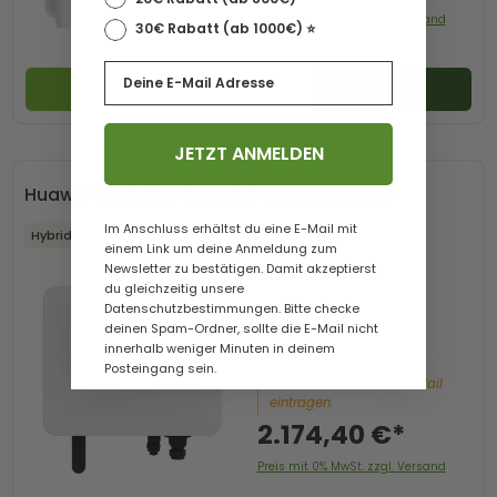
Preis mit 0% MwSt. zzgl. Versand
30€ Rabatt (ab 1000€) ⭐️
Email
Zum Produkt
JETZT ANMELDEN
Huawei SUN2000-15K-MB0 Wechselrichter
Im Anschluss erhältst du eine E-Mail mit
Hybrid
einem Link um deine Anmeldung zum
Newsletter zu bestätigen. Damit akzeptierst
du gleichzeitig unsere
Datenschutzbestimmungen. Bitte checke
deinen Spam-Ordner, sollte die E-Mail nicht
innerhalb weniger Minuten in deinem
Posteingang sein.
Bald wieder da. Jetzt E-Mail
eintragen.
2.174,40 €*
Preis mit 0% MwSt. zzgl. Versand