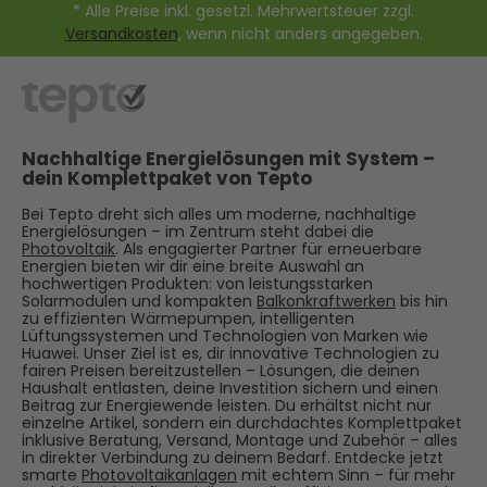
* Alle Preise inkl. gesetzl. Mehrwertsteuer zzgl.
Versandkosten
, wenn nicht anders angegeben.
Nachhaltige Energielösungen mit System –
dein Komplettpaket von Tepto
Bei Tepto dreht sich alles um moderne, nachhaltige
Energielösungen – im Zentrum steht dabei die
Photovoltaik
. Als engagierter Partner für erneuerbare
Energien bieten wir dir eine breite Auswahl an
hochwertigen Produkten: von leistungsstarken
Solarmodulen und kompakten
Balkonkraftwerken
bis hin
zu effizienten Wärmepumpen, intelligenten
Lüftungssystemen und Technologien von Marken wie
Huawei. Unser Ziel ist es, dir innovative Technologien zu
fairen Preisen bereitzustellen – Lösungen, die deinen
Haushalt entlasten, deine Investition sichern und einen
Beitrag zur Energiewende leisten. Du erhältst nicht nur
einzelne Artikel, sondern ein durchdachtes Komplettpaket
inklusive Beratung, Versand, Montage und Zubehör – alles
in direkter Verbindung zu deinem Bedarf. Entdecke jetzt
smarte
Photovoltaikanlagen
mit echtem Sinn – für mehr