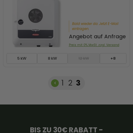
Bald wieder da. Jetzt E-Mail
eintragen.
Angebot auf Anfrage
Preis mit 0% MwSt. zzgl. Versand
5 kW
8 kW
12 kW
+8
Seite
Seite
Seite
1
2
3
BIS ZU 30€ RABATT -