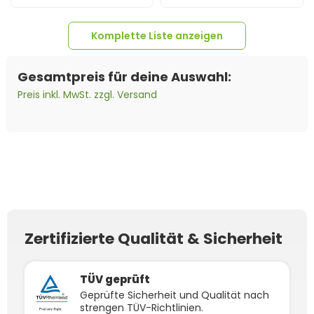
Komplette Liste anzeigen
Gesamtpreis für deine Auswahl:
Preis inkl. MwSt. zzgl. Versand
100m
Solarkabel 6mm²
5x
MC4-Stecker Female
5x
MC4-Buchse Male
H1Z2Z2-K schwarz
(Meterware)
Zertifizierte Qualität & Sicherheit
TÜV geprüft
Geprüfte Sicherheit und Qualität nach
strengen TÜV-Richtlinien.