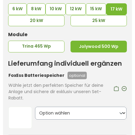
6 kW
8 kW
10 kW
12 kW
15 kW
17 kW
20 kW
25 kW
auswählen
Module
Trina 465 Wp
Jolywood 500 Wp
Lieferumfang individuell ergänzen
FoxEss Batteriespeicher
optional
Wähle jetzt den perfekten Speicher für deine
Anlage und sichere dir exklusiv unseren Set-
Rabatt.