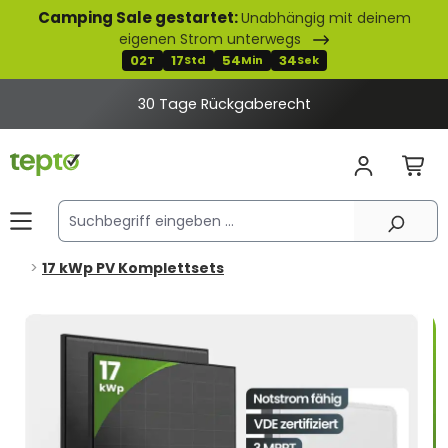
Camping Sale gestartet:
Unabhängig mit deinem
alt springen
eigenen Strom unterwegs
02
17
54
34
T
Std
Min
Sek
30 Tage Rückgaberecht
17 kWp PV Komplettsets
Bildergalerie überspringen