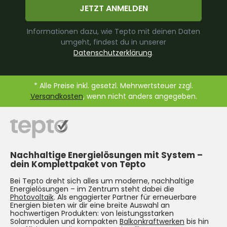
JETZT ANMELDEN
Informationen dazu, wie Tepto mit deinen Daten
umgeht, findest du in unserer
Datenschutzerklärung
.
* Alle Preise inkl. gesetzl. Mehrwertsteuer zzgl.
Versandkosten
, wenn nicht anders angegeben.
Nachhaltige Energielösungen mit System –
dein Komplettpaket von Tepto
Bei Tepto dreht sich alles um moderne, nachhaltige
Energielösungen – im Zentrum steht dabei die
Photovoltaik
. Als engagierter Partner für erneuerbare
Energien bieten wir dir eine breite Auswahl an
hochwertigen Produkten: von leistungsstarken
Solarmodulen und kompakten
Balkonkraftwerken
bis hin