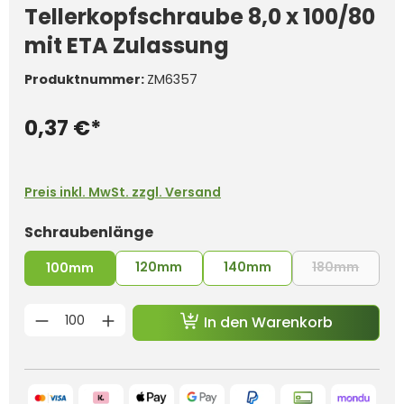
Tellerkopfschraube 8,0 x 100/80
mit ETA Zulassung
Produktnummer:
ZM6357
0,37 €*
Preis inkl. MwSt. zzgl. Versand
auswählen
Schraubenlänge
120mm
140mm
180mm
100mm
(Diese 
Produkt Anzahl: Gib den gewünschten 
In den Warenkorb