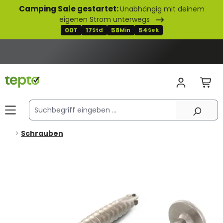
Camping Sale gestartet:
Unabhängig mit deinem
alt springen
eigenen Strom unterwegs
00
17
58
54
T
Std
Min
Sek
Schrauben
Bildergalerie überspringen