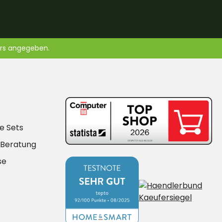
ers angegeben.
e Sets
-Beratung
se