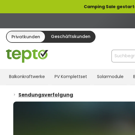
pringen
Zur Hauptnavigation springen
Camping Sale gestart
Geschäftskunden
Privatkunden
Balkonkraftwerke
PV Komplettset
Solarmodule
Sendungsverfolgung