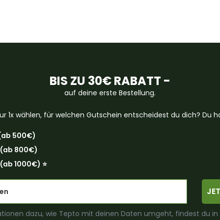
BIS ZU 30€ RABATT -
auf deine erste Bestellung.
ur 1x wählen, für welchen Gutschein entscheidest du dich? Du ha
(ab 500€)
 (ab 800€)
(ab 1000€) ⭐️
JE
tionen dazu, wie Tepto mit deinen Daten umgeht, findest du in