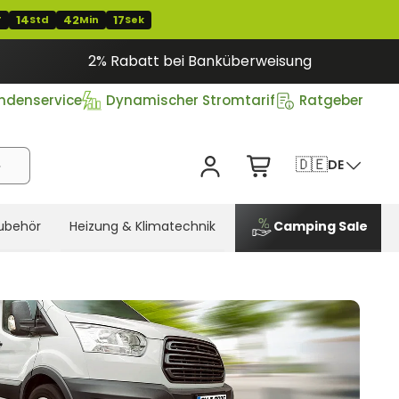
14
42
17
T
Std
Min
Sek
2% Rabatt bei Banküberweisung
ndenservice
Dynamischer Stromtarif
Ratgeber
🇩🇪
DE
ubehör
Heizung & Klimatechnik
Camping Sale