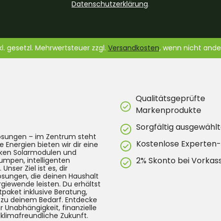
Datenschutzerklärung
.
nkl. gesetzl. Mehrwertsteuer zzgl.
Versandkosten
, wenn nicht and
Qualitätsgeprüfte
Markenprodukte
Sorgfältig ausgewählt
lösungen – im Zentrum steht
Kostenlose Experten
e Energien bieten wir dir eine
arken Solarmodulen und
2% Skonto bei Vorkas
umpen, intelligenten
ser Ziel ist es, dir
Lösungen, die deinen Haushalt
rgiewende leisten. Du erhältst
tpaket inklusive Beratung,
g zu deinem Bedarf. Entdecke
 Unabhängigkeit, finanzielle
 klimafreundliche Zukunft.