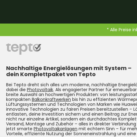
* Alle Preise i
Nachhaltige Energielösungen mit System –
dein Komplettpaket von Tepto
Bei Tepto dreht sich alles um moderne, nachhaltige Energie
dabei die
Photovoltaik
. Als engagierter Partner für erneuerbar
breite Auswahl an hochwertigen Produkten: von leistungsst
kompakten
Balkonkraftwerken
bis hin zu effizienten Wärmep
Lüftungssystemen und Technologien von Marken wie Huawei. Un
innovative Technologien zu fairen Preisen bereitzustellen – 
entlasten, deine Investition sichern und einen Beitrag zur Ene
nicht nur einzelne Artikel, sondern ein durchdachtes Komplet
Versand, Montage und Zubehör – alles in direkter Verbindun
jetzt smarte
Photovoltaikanlagen
mit echtem Sinn – für mehr
Vorteile, effiziente Nutzung der Sonneneinstrahlung und eine