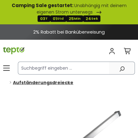
Camping Sale gestartet:
Unabhängig mit deinem
alt springen
eigenen Strom unterwegs
03
01
25
24
T
Std
Min
Sek
2% Rabatt bei Banküberweisung
Aufständerungsdreiecke
Bildergalerie überspringen