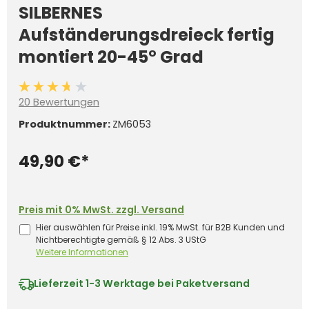
SILBERNES
Aufständerungsdreieck fertig
montiert 20-45° Grad
Durchschnittliche Bewertung von 3.7 von 5 Sternen
20 Bewertungen
Produktnummer:
ZM6053
49,90 €*
Preis mit 0% MwSt. zzgl. Versand
Hier auswählen für Preise inkl. 19% MwSt. für B2B Kunden und
Nichtberechtigte gemäß § 12 Abs. 3 UStG
Weitere Informationen
Lieferzeit
1-3 Werktage bei Paketversand