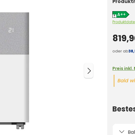
Produkt
A++
A
D
Produktdate
819,9
oder ab
38
Preis inkl
Bald wi
Beste
Ba