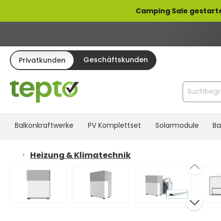
pringen
Zur Hauptnavigation springen
Camping Sale gestart
Geschäftskunden
Privatkunden
Balkonkraftwerke
PV Komplettset
Solarmodule
Ba
Heizung & Klimatechnik
Bildergalerie überspringen