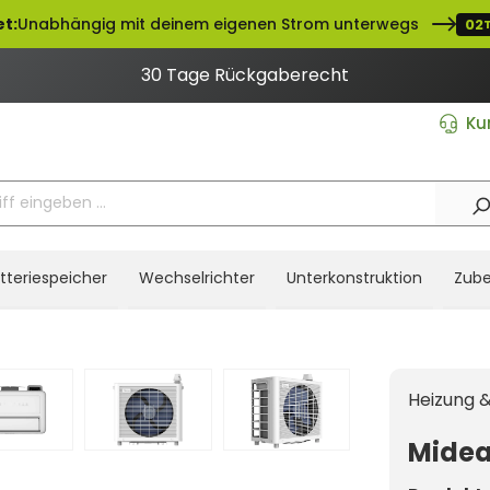
et:
Unabhängig mit deinem eigenen Strom unterwegs
02
30 Tage Rückgaberecht
Ku
tteriespeicher
Wechselrichter
Unterkonstruktion
Zube
Heizung &
Midea