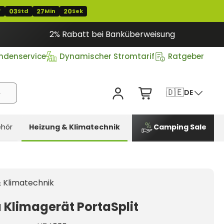
03
27
19
T
Std
Min
Sek
2% Rabatt bei Banküberweisung
ndenservice
Dynamischer Stromtarif
Ratgeber
🇩🇪
DE
hör
Heizung & Klimatechnik
Camping Sale
 Klimatechnik
 Klimagerät PortaSplit