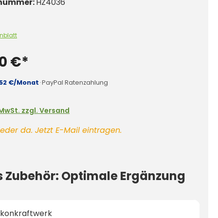
nummer:
HZ4036
nblatt
0 €*
,52 €/Monat
·
PayPal Ratenzahlung
. MwSt. zzgl. Versand
eder da. Jetzt E-Mail eintragen.
s Zubehör: Optimale Ergänzung
lkonkraftwerk