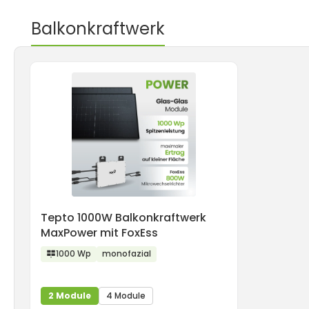
Balkonkraftwerk
Produktgalerie überspringen
Tepto 1000W Balkonkraftwerk
MaxPower mit FoxEss
1000 Wp
monofazial
2 Module
4 Module