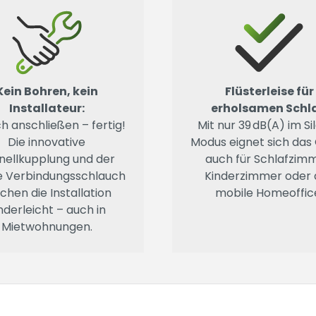
Kein Bohren, kein
Flüsterleise für
Installateur:
erholsamen Schla
ch anschließen – fertig!
Mit nur 39 dB(A) im Si
Die innovative
Modus eignet sich das
nellkupplung und der
auch für Schlafzimm
e Verbindungsschlauch
Kinderzimmer oder 
hen die Installation
mobile Homeoffic
nderleicht – auch in
Mietwohnungen.