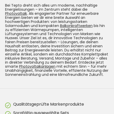
Bei Tepto dreht sich alles um moderne, nachhaltige
Energielösungen – im Zentrum steht dabei die
Photovoltaik
. Als engagierter Partner für erneuerbare
Energien bieten wir dir eine breite Auswahl an
hochwertigen Produkten: von leistungsstarken
Solarmodulen und kompakten
Balkonkraftwerken
bis hin
zu effizienten Wärmepumpen, intelligenten
Lüftungssystemen und Technologien von Marken wie
Huawei. Unser Ziel ist es, dir innovative Technologien zu
fairen Preisen bereitzustellen – Lösungen, die deinen
Haushalt entlasten, deine Investition sichern und einen
Beitrag zur Energiewende leisten. Du erhältst nicht nur
einzelne Artikel, sondern ein durchdachtes Komplettpaket
inklusive Beratung, Versand, Montage und Zubehör – alles
in direkter Verbindung zu deinem Bedarf. Entdecke jetzt
smarte
Photovoltaikanlagen
mit echtem Sinn – für mehr
Unabhängigkeit, finanzielle Vorteile, effiziente Nutzung der
Sonneneinstrahlung und eine klimafreundliche Zukunft.
Qualitätsgeprüfte Markenprodukte
Sorgfältig ausgewählte Sets