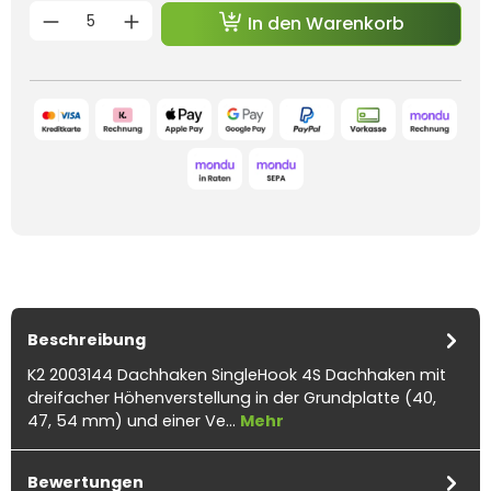
Produkt Anzahl: Gib den gewünschten 
In den Warenkorb
Beschreibung
K2 2003144 Dachhaken SingleHook 4S Dachhaken mit
dreifacher Höhenverstellung in der Grundplatte (40,
47, 54 mm) und einer Ve…
Mehr
Bewertungen