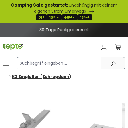
Camping Sale gestartet:
Unabhängig mit deinem
alt springen
eigenen Strom unterwegs
01
15
48
18
T
Std
Min
Sek
30 Tage Rückgaberecht
K2 SingleRail (Schrägdach)
Bildergalerie überspringen