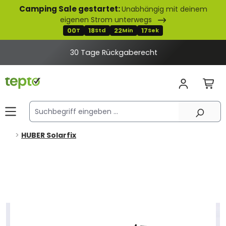
Camping Sale gestartet:
Unabhängig mit deinem
alt springen
eigenen Strom unterwegs
00
18
22
17
T
Std
Min
Sek
30 Tage Rückgaberecht
HUBER Solarfix
Bildergalerie überspringen