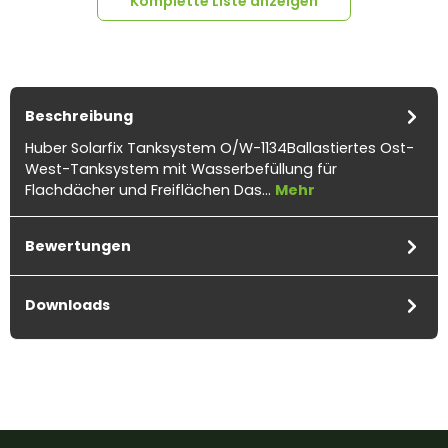
Komplette Liste anzeigen
Beschreibung
Huber Solarfix Tanksystem O/W-1134Ballastiertes Ost-
West-Tanksystem mit Wasserbefüllung für
1x
HUBER Solarfix Tank-O-
Flachdächer und Freiflächen Das…
Mehr
W PV-01-01
Bewertungen
Downloads