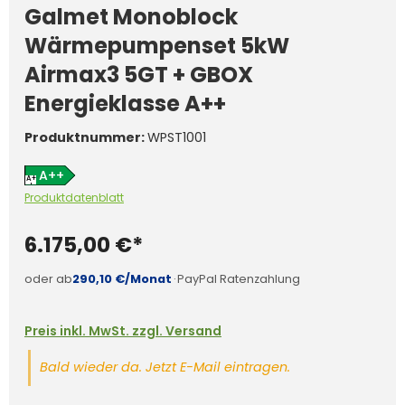
Galmet Monoblock
Wärmepumpenset 5kW
Airmax3 5GT + GBOX
Energieklasse A++
Produktnummer:
WPST1001
A++
A+
+
Produktdatenblatt
A+
+
6.175,00 €*
oder ab
290,10 €/Monat
·
PayPal Ratenzahlung
Preis inkl. MwSt. zzgl. Versand
Bald wieder da. Jetzt E-Mail eintragen.