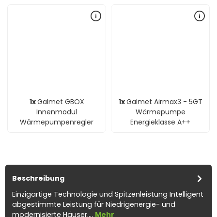
1x
Galmet GBOX
1x
Galmet Airmax3 - 5GT
Innenmodul
Wärmepumpe
Wärmepumpenregler
Energieklasse A++
Beschreibung
Einzigartige Technologie und Spitzenleistung Intelligent
abgestimmte Leistung für Niedrigenergie- und
modernisierte Häuser.…
Mehr