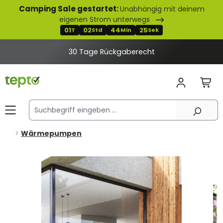
Camping Sale gestartet:
Unabhängig mit deinem
alt springen
eigenen Strom unterwegs
01
02
44
24
T
Std
Min
Sek
30 Tage Rückgaberecht
Wärmepumpen
Bildergalerie überspringen